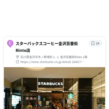
スターバックスコーヒー金沢百番街
E
14
Rinto店
石川県金沢市木ノ新保町１-１ 金沢百番街Rinto 1階
https://store.starbucks.co.jp/detail-1844/?
utm_source=GMB&utm_medium=organic&utm_campaign=
store&utm_content=1844