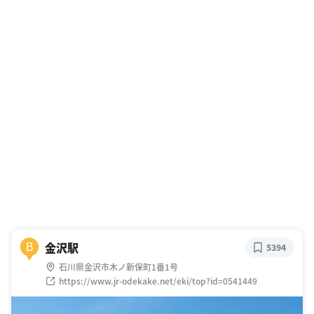
金沢駅
B
5394
石川県金沢市木ノ新保町1番1号
https://www.jr-odekake.net/eki/top?id=0541449