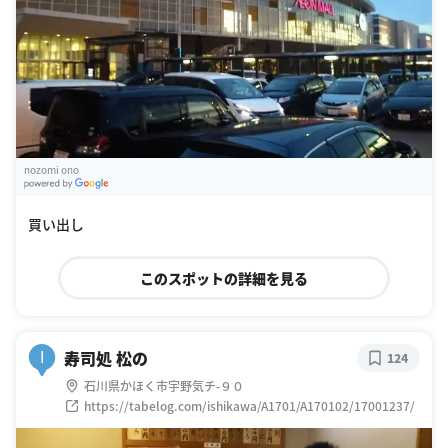
nozomi ono
G
oogle Places
買い出し
このスポットの詳細を見る
寿司処 松の
I
124
石川県かほく市宇野気チ-９０
https://tabelog.com/ishikawa/A1701/A170102/17001237/