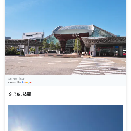
Tsuneo Hase
G
oogle Places
金沢駅、綺麗