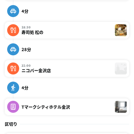
4分
18:30
寿司処 松の
28分
21:00
ニコバー金沢店
4分
Tマークシティホテル金沢
区切り