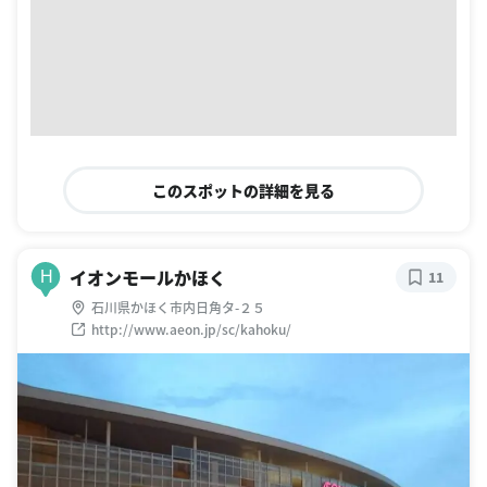
このスポットの詳細を見る
イオンモールかほく
H
11
石川県かほく市内日角タ-２５
http://www.aeon.jp/sc/kahoku/