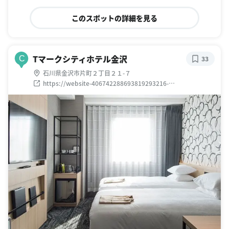
このスポットの詳細を見る
Tマークシティホテル金沢
C
33
石川県金沢市片町２丁目２１-７
https://website-406742288693819293216-
hotel.business.site/?
utm_source=gmb&utm_medium=referral