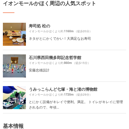
イオンモールかほく周辺の人気スポット
寿司処 松の
1160m
イオンモールかほくより約
（徒歩20分）
ネタがとにかくでかい！大満足なお寿司
石川県西田幾多郎記念哲学館
860m
イオンモールかほくより約
（徒歩15分）
安藤忠雄設計
うみっこらんど七塚・海と渚の博物館
1720m
イオンモールかほくより約
（徒歩29分）
とにかく設備がキレイで便利。満足。 トイレがキレイに管理
されるので、年頃...
基本情報