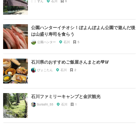
ずん
石川
6
公園ハンターイチオシ！ぼよんぼよん公園で遊んだ後
は山盛り寿司を食らう
公園ハンター
石川
5
石川県のおすすめご飯屋さんまとめ💛🥢
ぴょこたん
石川
2
石川ファミリーキャンプと金沢観光
burashi_55
石川
1