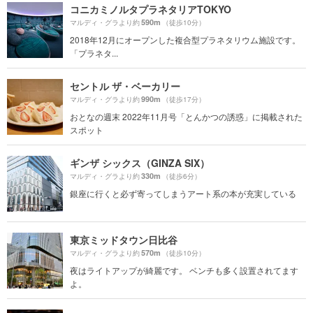
コニカミノルタプラネタリアTOKYO
590m
マルディ・グラより約
（徒歩10分）
2018年12月にオープンした複合型プラネタリウム施設です。
「プラネタ...
セントル ザ・ベーカリー
990m
マルディ・グラより約
（徒歩17分）
おとなの週末 2022年11月号「とんかつの誘惑」に掲載された
スポット
ギンザ シックス（GINZA SIX）
330m
マルディ・グラより約
（徒歩6分）
銀座に行くと必ず寄ってしまうアート系の本が充実している
東京ミッドタウン日比谷
570m
マルディ・グラより約
（徒歩10分）
夜はライトアップが綺麗です。 ベンチも多く設置されてます
よ。