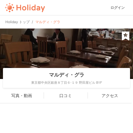
ログイン
Holiday トップ
マルディ・グラ
マルディ・グラ
東京都中央区銀座８丁目６-１９ 野田屋ビル B1F
写真・動画
口コミ
アクセス