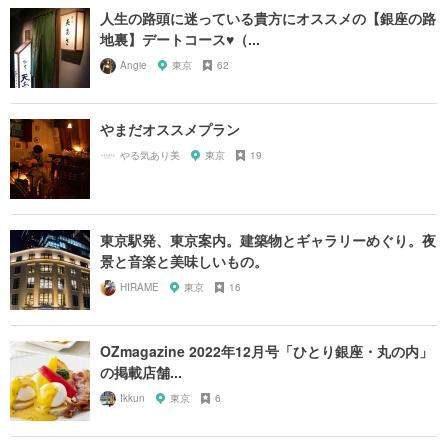
人生の路頭に迷っている貴方にオススメの【銀座の路
地裏】デートコース♥︎（...
Angie
東京
62
やまだオススメプラン
やる気あり美
東京
19
東京駅発、東京案内。建築物とギャラリーめぐり。夜
景と音楽と美味しいもの。
HIRAME
東京
16
OZmagazine 2022年12月号「ひとり銀座・丸の内」
の掲載店舗...
Ikkun
東京
6