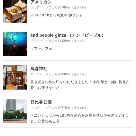
アメリカン
760m
マルディ・グラより約
（徒歩13分）
2024.10.18どっち派💙 卵サンド
and people ginza （アンドピープル）
320m
マルディ・グラより約
（徒歩6分）
ソファカフェ
烏森神社
390m
マルディ・グラより約
（徒歩7分）
書き置きの御朱印をいただきました！ 御朱印と一緒に梅昆布
茶、お守りをいた...
日比谷公園
710m
マルディ・グラより約
（徒歩12分）
ペニンシュラから日比谷交差点をお堀を見ながら渡り 7分ほ
ど。交番のある有...