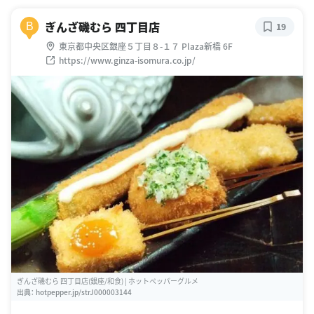
ぎんざ磯むら 四丁目店
B
19
東京都中央区銀座５丁目８-１７ Plaza新橋 6F
https://www.ginza-isomura.co.jp/
ぎんざ磯むら 四丁目店(銀座/和食) | ホットペッパーグルメ
出典：
hotpepper.jp/strJ000003144