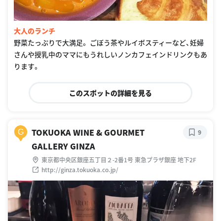
大人のランチ
野菜たっぷりで大満足。 ごぼう茶やルイボスティーなど、妊婦
さんや授乳中のママにもうれしいノンカフェインドリンクもあ
ります。
このスポットの詳細を見る
TOKUOKA WINE & GOURMET
G
9
GALLERY GINZA
東京都中央区銀座五丁目２-2番1号 東急プラザ銀座 地下2F
http://ginza.tokuoka.co.jp/