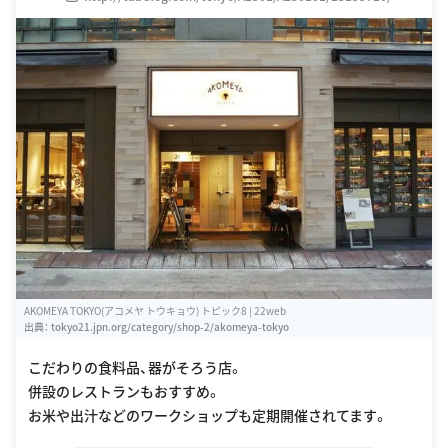
AKOMEYA TOKYO(アコメヤ トウキョウ) トピック8 | 22web
出典：
tokyo21.jpn.org/category/shop-2/akomeya-tokyo
こだわりの食料品、器がそろう店。
併設のレストランもおすすめ。
お米や出汁などのワークショップも定期開催されてます。