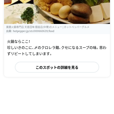
薬膳火鍋専門店 天香回味 銀座店(中華)のメニュー | ホットペッパーグルメ
出典：
hotpepper.jp/strJ000660639/food
火鍋ならここ！
珍しいきのこに、〆のクロレラ麺、クセになるスープの味。思わ
ずリピートしてしまいます。
このスポットの詳細を見る