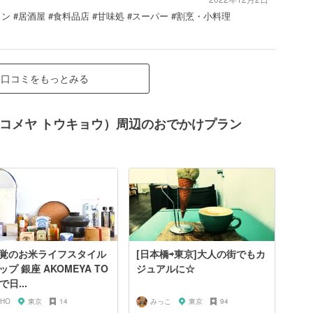
ン #居酒屋 #食料品店 #甘味処 #スーパー #割烹・小料理
口コミをもっとみる
O（アコメヤ トウキョウ）周辺のおでかけプラン
覚のお米ライフスタイル
[日本橋⇨東京]大人の街でもカ
ップ 銀座 AKOMEYA TO
ジュアルに☆
で日...
IHO
東京
14
みっこ
東京
94