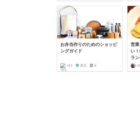
お弁当作りのためのショッピ
営業
ングガイド
い！
ラン
16's
東京
8
m