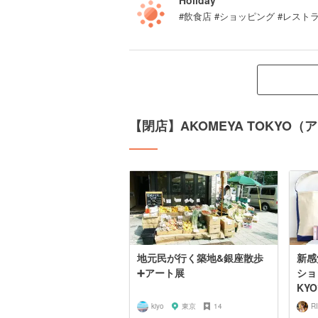
Holiday
#飲食店 #ショッピング #レストラ
【閉店】AKOMEYA TOKY
地元民が行く築地&銀座散歩
新感
➕アート展
ショ
KYO
kiyo
東京
14
R