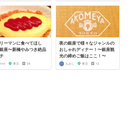
リーマンに食べてほし
夜の銀座で様々なジャンルの
銀座〜新橋やみつき絶品
おしゃれディナー！〜銀座観
チ
光の締めご飯はここ！〜
inno
東京
28
もみじ
東京
12