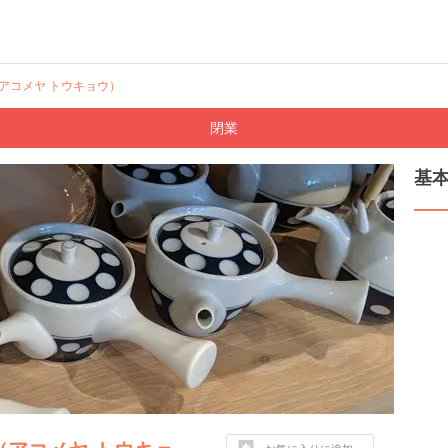
O（アコメヤ トウキョウ）
閉業
基