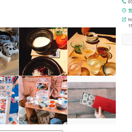
0
h
1