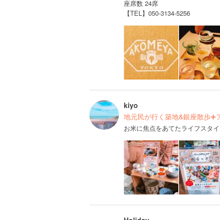
座席数 24席
【TEL】050-3134-5256
kiyo
地元民が行く築地&銀座散歩➕
お米に焦点をあてたライフスタイル