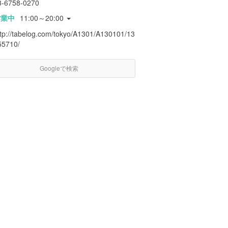
3-6758-0270
営業中
11:00～20:00
ttp://tabelog.com/tokyo/A1301/A130101/13
55710/
Googleで検索