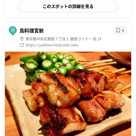
このスポットの詳細を見る
鳥料理宮新
R
4
東京都中央区銀座７丁目２ 銀座コリドー 街 2F
https://yakitori-toriyoshi.com/