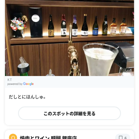
K T
G
oogle Places
だしとにほんしゅ。
このスポットの詳細を見る
焼肉とワイン 醍醐 銀座店
Q
6