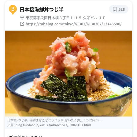
日本橋海鮮丼つじ半
B
528
東京都中央区日本橋３丁目１-１５ 久栄ビル １Ｆ
https://tabelog.com/tokyo/A1302/A130202/13146590/
日本橋・つじ半。海鮮まぜこぜピラミッド「ぜいたく丼」 : ワンコイン ...
出典：
blog.livedoor.jp/kaz823ad/archives/52068491.html