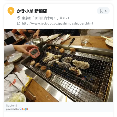
かき小屋 新橋店
V
5
東京都千代田区内幸町１丁目６-１
http://www.jack-pot.co.jp/shimbashiopen.html
Naoton8
G
oogle Places