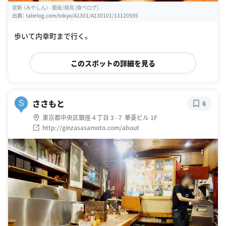
宮新 （みやしん） - 銀座/焼鳥 [食べログ]
出典：
tabelog.com/tokyo/A1301/A130101/13120595
歩いて内幸町まで行く。
このスポットの詳細を見る
ささもと
S
6
東京都中央区銀座４丁目３-７ 華菱ビル 1F
http://ginzasasamoto.com/about