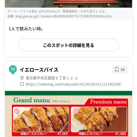
スーパードライを飲む @PILSEN ALLEY - 愚昧親爺記 ~ちぎれ雲きょうは ...
出典：
blog.goo.ne.jp/t_kumo/e/db298942b9975171289595569d2ea31e
1人で飲みたい時。
このスポットの詳細を見る
イエロースパイス
H
16
東京都中央区銀座６丁目１２-２
https://tabelog.com/tokyo/A1301/A130101/13140248/