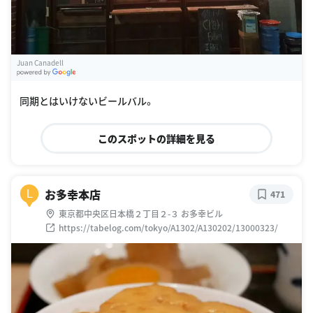
Juan Canadell
G
oogle Places
同期とはいけないビールバル。
このスポットの詳細を見る
お多幸本店
L
471
東京都中央区日本橋２丁目２-３ お多幸ビル
https://tabelog.com/tokyo/A1302/A130202/13000323/