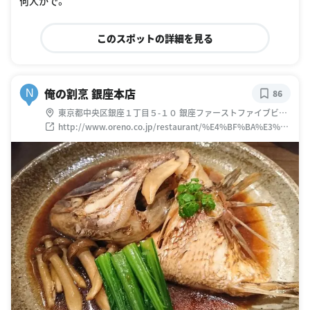
何人かで。
このスポットの詳細を見る
俺の割烹 銀座本店
N
86
東京都中央区銀座１丁目５-１０ 銀座ファーストファイブビル
3階
http://www.oreno.co.jp/restaurant/%E4%BF%BA%E3%81
%AE%E5%89%B2%E7%83%B9-
%E9%8A%80%E5%BA%A7%E6%9C%AC%E5%BA%97/