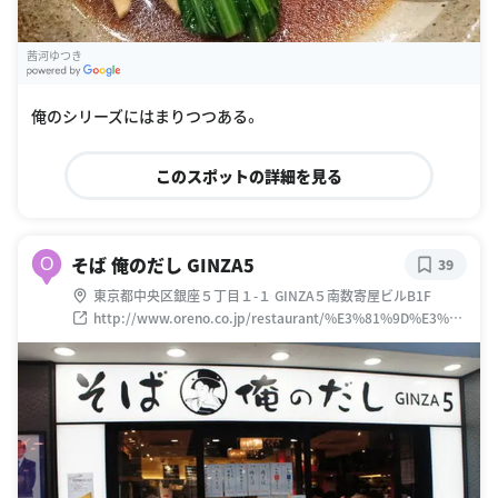
茜河ゆつき
G
oogle Places
俺のシリーズにはまりつつある。
このスポットの詳細を見る
そば 俺のだし GINZA5
O
39
東京都中央区銀座５丁目１-１ GINZA５南数寄屋ビルB1F
http://www.oreno.co.jp/restaurant/%E3%81%9D%E3%81
%B0%E4%BF%BA%E3%81%AE%E3%81%A0%E3%81%97g
inza5/