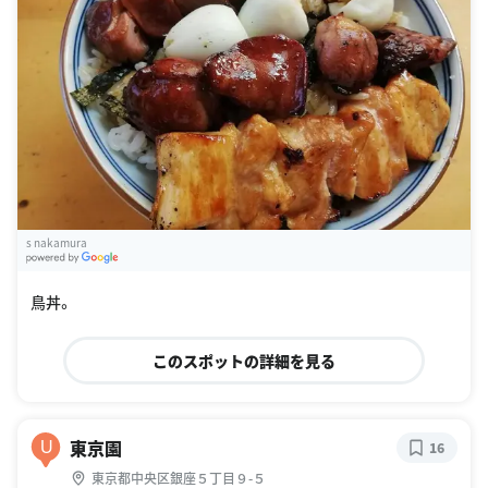
s nakamura
G
oogle Places
鳥丼。
このスポットの詳細を見る
東京園
U
16
東京都中央区銀座５丁目９-５