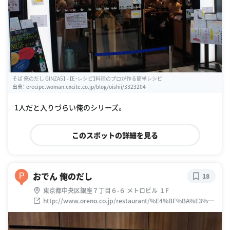
そば 俺のだし GINZA5】 - 【E・レシピ】料理のプロが作る簡単レシピ
出典：
erecipe.woman.excite.co.jp/blog/oishii/3323204
1人だと入りづらい俺のシリーズ。
このスポットの詳細を見る
おでん 俺のだし
P
18
東京都中央区銀座７丁目６-６ メトロビル １F
http://www.oreno.co.jp/restaurant/%E4%BF%BA%E3%81
%AE%E3%81%A0%E3%81%97/