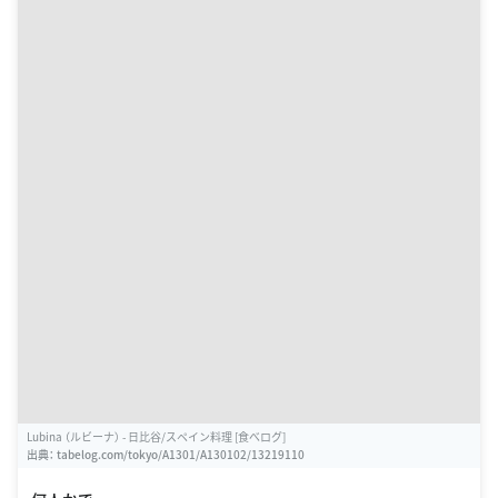
Lubina （ルビーナ） - 日比谷/スペイン料理 [食べログ]
出典：
tabelog.com/tokyo/A1301/A130102/13219110