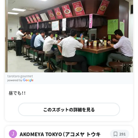
tarotaro gourmet
G
oogle Places
昼でも！！
このスポットの詳細を見る
AKOMEYA TOKYO（アコメヤ トウキ
J
291