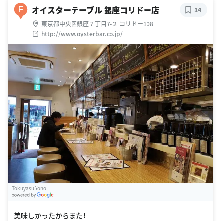
オイスターテーブル 銀座コリドー店
F
14
東京都中央区銀座７丁目7-２ コリドー108
http://www.oysterbar.co.jp/
Tokuyasu Yono
G
oogle Places
美味しかったからまた！