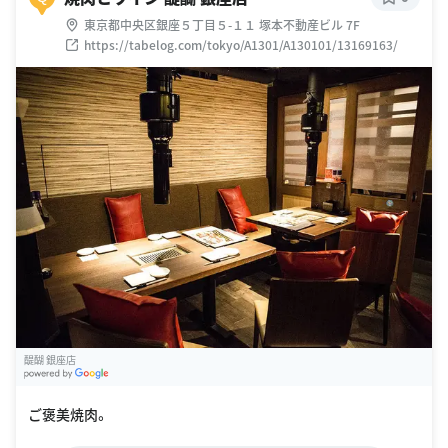
東京都中央区銀座５丁目５-１１ 塚本不動産ビル 7F
https://tabelog.com/tokyo/A1301/A130101/13169163/
醍醐 銀座店
G
oogle Places
ご褒美焼肉。