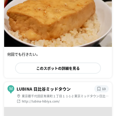
何回でも行きたい。
このスポットの詳細を見る
LUBINA 日比谷ミッドタウン
M
13
東京都千代田区有楽町１丁目１ 1-1-2 東京ミッドタウン日比谷
2階 218区画
http://lubina-hibiya.com/