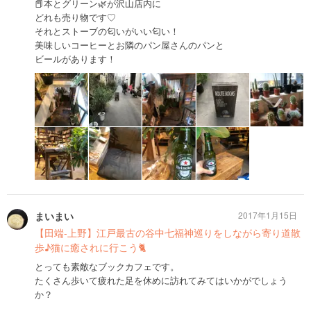
📕本とグリーン🌿が沢山店内に
どれも売り物です♡
それとストーブの匂いがいい匂い！
美味しいコーヒーとお隣のパン屋さんのパンと
ビールがあります！
まいまい
2017年1月15日
【田端-上野】江戸最古の谷中七福神巡りをしながら寄り道散
歩♪猫に癒されに行こう🐈
とっても素敵なブックカフェです。
たくさん歩いて疲れた足を休めに訪れてみてはいかがでしょう
か？