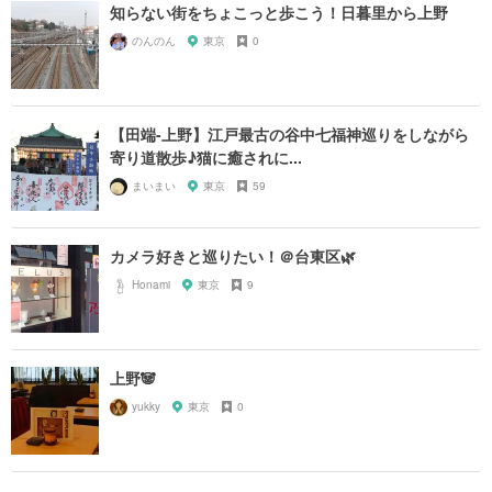
知らない街をちょこっと歩こう！日暮里から上野
のんのん
東京
0
【田端-上野】江戸最古の谷中七福神巡りをしながら
寄り道散歩♪猫に癒されに...
まいまい
東京
59
カメラ好きと巡りたい！＠台東区🌿
Honami
東京
9
上野🐼
yukky
東京
0