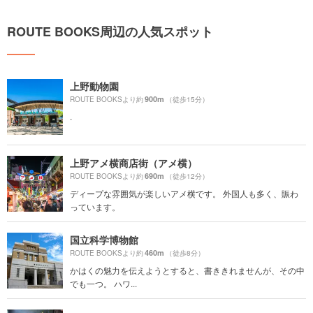
ROUTE BOOKS周辺の人気スポット
上野動物園
900m
ROUTE BOOKSより約
（徒歩15分）
.
上野アメ横商店街（アメ横）
690m
ROUTE BOOKSより約
（徒歩12分）
ディープな雰囲気が楽しいアメ横です。 外国人も多く、賑わ
っています。
国立科学博物館
460m
ROUTE BOOKSより約
（徒歩8分）
かはくの魅力を伝えようとすると、書ききれませんが、その中
でも一つ。 ハワ...