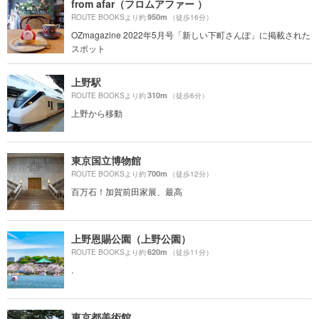
from afar（フロムアファー ）
950m
ROUTE BOOKSより約
（徒歩16分）
OZmagazine 2022年5月号「新しい下町さんぽ」に掲載された
スポット
上野駅
310m
ROUTE BOOKSより約
（徒歩6分）
上野から移動
東京国立博物館
700m
ROUTE BOOKSより約
（徒歩12分）
百万石！加賀前田家展、最高
上野恩賜公園（上野公園）
620m
ROUTE BOOKSより約
（徒歩11分）
.
東京都美術館