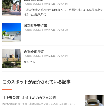
810m
ROUTE BOOKSより約
（徒歩14分）
一村の神童と称された幼年期から、終焉の地である奄美大島で
描かれた最晩年の...
国立西洋美術館
470m
ROUTE BOOKSより約
（徒歩8分）
.
合羽橋道具街
740m
ROUTE BOOKSより約
（徒歩13分）
サンプル
このスポットが紹介されている記事
【上野公園】おすすめのカフェ20選
Holiday編集部おすすめ！上野公園のカフェをまとめてご紹介します。