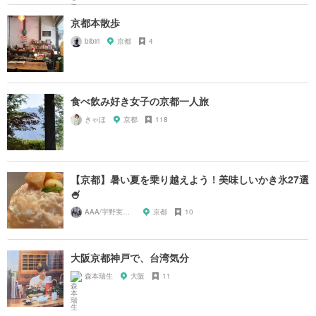
京都本散歩
bibiri
京都
4
食べ飲み好き女子の京都一人旅
きゃほ
京都
118
【京都】暑い夏を乗り越えよう！美味しいかき氷27選
🍧
AAA/宇野実彩子推し
京都
10
大阪京都神戸で、台湾気分
森本瑞生
大阪
11