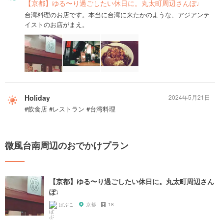
【京都】ゆる〜り過ごしたい休日に。丸太町周辺さんぽ♩
台湾料理のお店です。本当に台湾に来たかのような、アジアンテ
イストのお店がまえ。
Holiday
2024年5月21日
#飲食店 #レストラン #台湾料理
微風台南周辺のおでかけプラン
【京都】ゆる〜り過ごしたい休日に。丸太町周辺さん
ぽ♩
ぼぶこ
京都
18