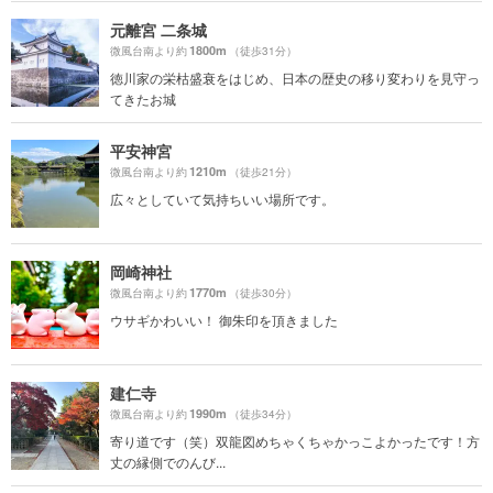
元離宮 二条城
1800m
微風台南より約
（徒歩31分）
徳川家の栄枯盛衰をはじめ、日本の歴史の移り変わりを見守っ
てきたお城
平安神宮
1210m
微風台南より約
（徒歩21分）
広々としていて気持ちいい場所です。
岡崎神社
1770m
微風台南より約
（徒歩30分）
ウサギかわいい！ 御朱印を頂きました
建仁寺
1990m
微風台南より約
（徒歩34分）
寄り道です（笑）双龍図めちゃくちゃかっこよかったです！方
丈の縁側でのんび...