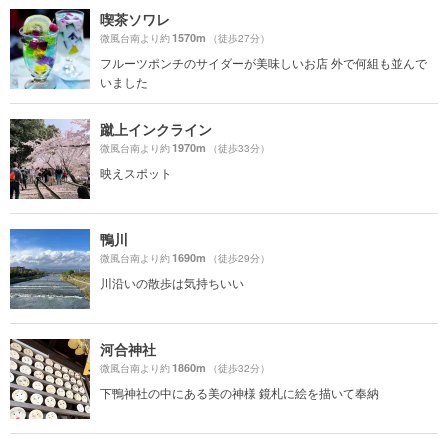
喫茶ソワレ
1570m
微風台南より約
（徒歩27分）
フルーツポンチのサイダーが美味しいお店 外で何組も並んで
いました
蹴上インクライン
1970m
微風台南より約
（徒歩33分）
映えスポット
鴨川
1690m
微風台南より約
（徒歩29分）
川沿いの散歩は気持ちいい
河合神社
1860m
微風台南より約
（徒歩32分）
下鴨神社の中にある美の神様 鏡札に絵を描いて奉納