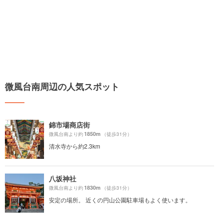
微風台南周辺の人気スポット
錦市場商店街
1850m
微風台南より約
（徒歩31分）
清水寺から約2.3km
八坂神社
1830m
微風台南より約
（徒歩31分）
安定の場所。 近くの円山公園駐車場もよく使います。