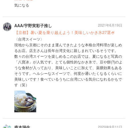
気になる
AAA/宇野実彩子推し
2021年6月19日
【京都】暑い夏を乗り越えよう！美味しいかき氷27選🍧
〈台湾スイーツ〉
現地から京都にそのまま運んできたような本格台湾料理が楽しめ
るお店。店主さんは長年台湾文化に親しまれているそうです。
数々の台湾スイーツを楽しめるこのお店では、夏になると写真の
「八寶冰」が人気です。とても個性的なかき氷で、豆や餅(?)のよ
うな食材が入っており、美味しいことに加えて、薬膳効果もある
そうです。ヘルシーなスイーツで、何度か通いたくなるくらいに
美味しいです！食べているうちに台湾にいる気分になれるかもで
す（笑）
森本瑞生
2020年9月11日