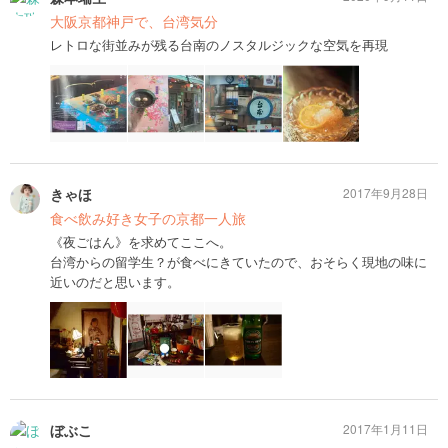
大阪京都神戸で、台湾気分
レトロな街並みが残る台南のノスタルジックな空気を再現
きゃほ
2017年9月28日
食べ飲み好き女子の京都一人旅
《夜ごはん》を求めてここへ。
台湾からの留学生？が食べにきていたので、おそらく現地の味に
近いのだと思います。
ぼぶこ
2017年1月11日