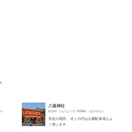
ト
八坂神社
1530m
分）
麩屋町 うね乃より約
（徒歩26分）
安定の場所。 近くの円山公園駐車場もよ
く使います。