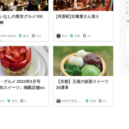
ス
い
る
いなしの東京グルメ100
[河原町]古着屋さん巡り
💓
amba Ayako
東京
273
M.A
京都
13
・グルメ 2023年3月号
【京都】王道の抹茶スイーツ
旬スイーツ」掲載店舗vo
26選🍵
kun
東京
0
AAA/宇野実彩子推し
京都
27