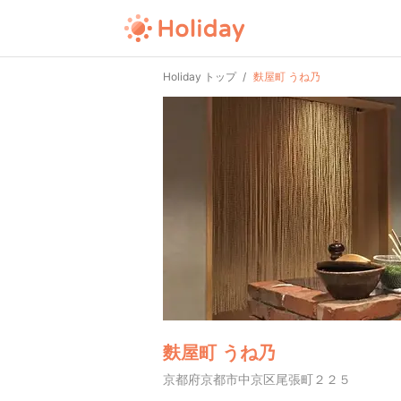
Holiday トップ
麩屋町 うね乃
麩屋町 うね乃
京都府京都市中京区尾張町２２５