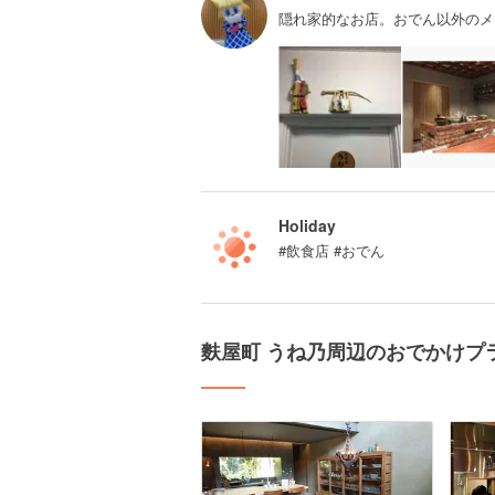
隠れ家的なお店。おでん以外のメ
Holiday
#飲食店 #おでん
麩屋町 うね乃周辺のおでかけプ