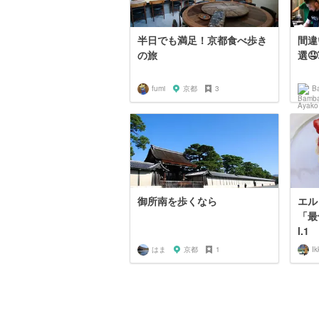
半日でも満足！京都食べ歩き
間違
の旅
選🤤
fumi
京都
3
B
御所南を歩くなら
エル
「最
l.1
はま
京都
1
Ik