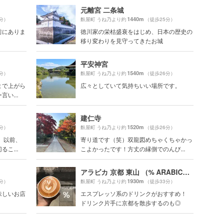
元離宮 二条城
1440m
分）
麩屋町 うね乃より約
（徒歩25分）
前にありま
徳川家の栄枯盛衰をはじめ、日本の歴史の
移り変わりを見守ってきたお城
平安神宮
1540m
分）
麩屋町 うね乃より約
（徒歩26分）
まで上がら
広々としていて気持ちいい場所です。
い...
建仁寺
1520m
分）
麩屋町 うね乃より約
（徒歩26分）
 以前、
寄り道です（笑）双龍図めちゃくちゃかっ
こ...
こよかったです！方丈の縁側でのんび...
アラビカ 京都 東山 （% ARABICA Kyoto Higashiyama）
1930m
分）
麩屋町 うね乃より約
（徒歩33分）
味しいお店
エスプレッソ系のドリンクがおすすめ！
ドリンク片手に京都を散歩するのも◎