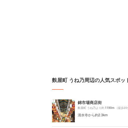
麩屋町 うね乃周辺の人気スポッ
錦市場商店街
1190m
麩屋町 うね乃より約
（徒歩20
清水寺から約2.3km