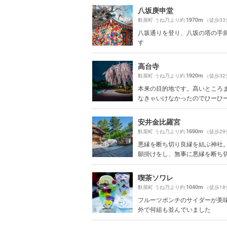
八坂庚申堂
1970m
麩屋町 うね乃より約
（徒歩33
八坂通りを登り、八坂の塔の手
す
高台寺
1920m
麩屋町 うね乃より約
（徒歩32
本来の目的地です。高いところ
なきゃいけなかったのでひーひー言
安井金比羅宮
1690m
麩屋町 うね乃より約
（徒歩29
悪縁を断ち切り良縁を結ぶ神社。
願掛けをし、無事に悪縁を断ち切る
喫茶ソワレ
1040m
麩屋町 うね乃より約
（徒歩18
フルーツポンチのサイダーが美
外で何組も並んでいました