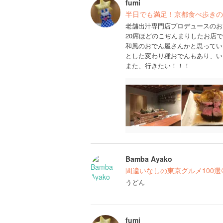
fumi
半日でも満足！京都食べ歩きの
老舗出汁専門店プロデュースのお
20席ほどのこぢんまりしたお店
和風のおでん屋さんかと思ってい
とした変わり種おでんもあり、い
また、行きたい！！！
Bamba Ayako
間違いなしの東京グルメ100選
うどん
fumi