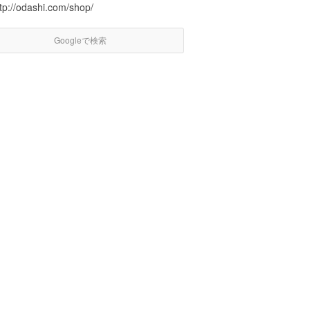
tp://odashi.com/shop/
Googleで検索