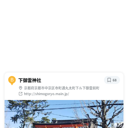
下御霊神社
B
68
京都府京都市中京区寺町通丸太町下ル下御霊前町
http://shimogoryo.main.jp/