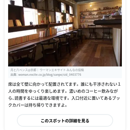
月と六ペンス@京都｜ ウーマンエキサイト みんなの投稿
出典：
woman.excite.co.jp/blog/sanpo/sid_0403776
席は全て壁に向かって配置されてます。 誰にも干渉されない１
人の時間をゆっくり楽しめます。 濃いめのコーヒー飲みなが
ら、読書するには最適な環境です。 入口付近に置いてあるブッ
クカバーは持ち帰りできますよ。
このスポットの詳細を見る