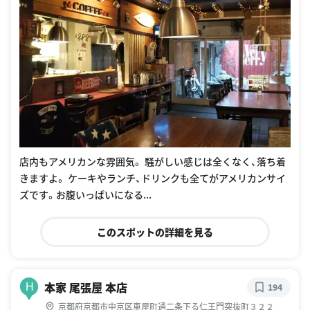
店内もアメリカンな雰囲気。 騒がしい感じは全くなく、落ち着
きますよ。 ケーキやランチ、ドリンクも全てがアメリカンサイ
ズです。お腹いっぱいになる...
このスポットの詳細を見る
本家 尾張屋 本店
H
194
京都府京都市中京区車屋町通二条下る仁王門突抜町３２２