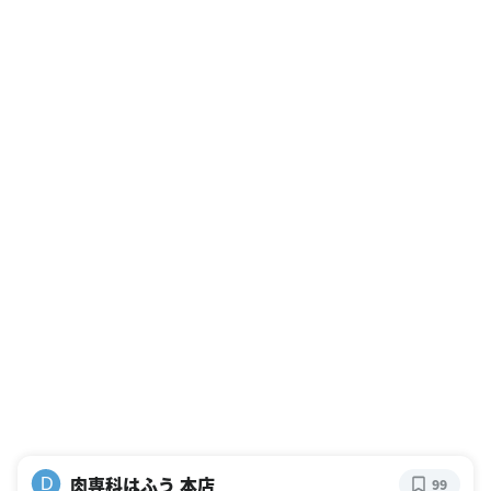
肉専科はふう 本店
D
99