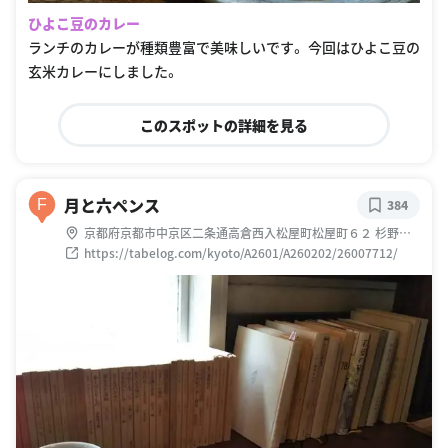
ひよこ豆のカレー
ランチのカレーが種類豊富で美味しいです。 今回はひよこ豆の
玄米カレーにしました。
このスポットの詳細を見る
月と六ペンス
F
384
京都府京都市中京区二条通高倉西入松屋町松屋町６２ 杉野ビ
ル
https://tabelog.com/kyoto/A2601/A260202/26007712/