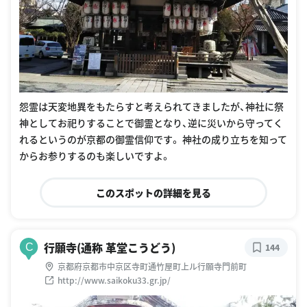
怨霊は天変地異をもたらすと考えられてきましたが、神社に祭
神としてお祀りすることで御霊となり、逆に災いから守ってく
れるというのが京都の御霊信仰です。 神社の成り立ちを知って
からお参りするのも楽しいですよ。
このスポットの詳細を見る
行願寺(通称 革堂こうどう)
C
144
京都府京都市中京区寺町通竹屋町上ル行願寺門前町
http://www.saikoku33.gr.jp/