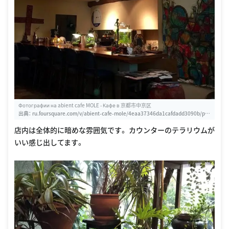
Фотографии на abient cafe MOLE - Кафе в 京都市中京区
出典：
ru.foursquare.com/v/abient-cafe-mole/4eaa37346da1cafdadd3090b/ph
otos
店内は全体的に暗めな雰囲気です。 カウンターのテラリウムが
いい感じ出してます。