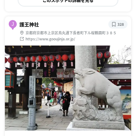
護王神社
J
328
京都府京都市上京区烏丸通下長者町下ル桜鶴圓町３８５
https://www.gooujinja.or.jp/