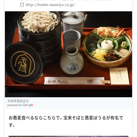
http://honke-owariya.co.jp/
本家尾張屋本店
G
oogle Places
お蕎麦食べるならこちらで。宝来そばと蕎麦ぼうるが有名で
す。