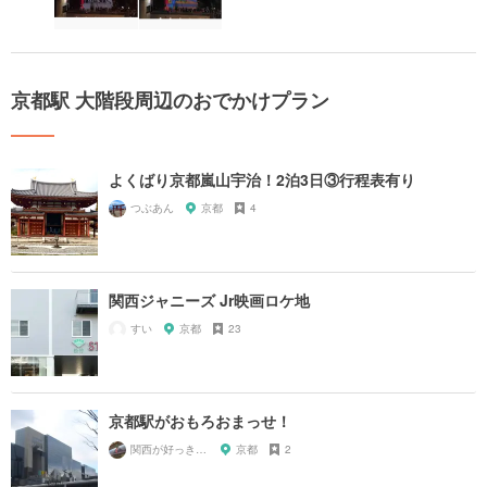
京都駅 大階段周辺のおでかけプラン
よくばり京都嵐山宇治！2泊3日③行程表有り
つぶあん
京都
4
関西ジャニーズ Jr映画ロケ地
すい
京都
23
京都駅がおもろおまっせ！
関西が好っきゃねん
京都
2