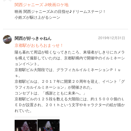
関西ジャニーズ Jr映画ロケ地
映画 関西ジャニーズJr.の目指せ♪ドリームステージ！
小姓ズが駆け上がるシーン
関西が好っきゃねん
2019年12月31日
京都駅がおもろおまっせ！
陽も暮れて周辺が暗くなってきたころ、来場者がしきりにカメラ
を構えて撮影していたのは、京都駅構内で開催中のイルミネーシ
ョンイベント。
京都駅ビル大階段では、グラフィカルイルミネーションＰｌｕ
ｓ。
京都駅ビルは、２０１７年に開業２０周年を迎え、イベント「グ
ラフィカルイルミネーション」が開催された。
コンセプトは、「感謝とともに未来へ。」
京都駅ビルの１２５段を数える大階段には、約１５０００個のＬ
ＥＤが設置され、２０ｔｈという文字やキャラクターの絵が描か
れていた。