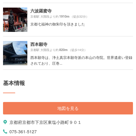
六波羅蜜寺
1910m
京都駅 大階段より約
（徒歩32分）
京都七福神の御朱印を頂きました
西本願寺
820m
京都駅 大階段より約
（徒歩14分）
西本願寺は、浄土真宗本願寺派の本山の寺院。世界遺産い登録
されており、圧巻...
基本情報
地図を見る
京都府京都市下京区東塩小路町９０１
075-361-5127