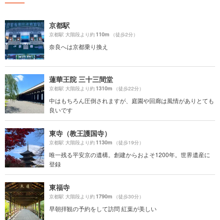
京都駅
110m
京都駅 大階段より約
（徒歩2分）
奈良へは京都乗り換え
蓮華王院 三十三間堂
1310m
京都駅 大階段より約
（徒歩22分）
中はもちろん圧倒されますが、庭園や回廊は風情がありとても
良いです
東寺（教王護国寺）
1130m
京都駅 大階段より約
（徒歩19分）
唯一残る平安京の遺構。創建からおよそ1200年。世界遺産に
登録
東福寺
1790m
京都駅 大階段より約
（徒歩30分）
早朝拝観の予約をして訪問 紅葉が美しい