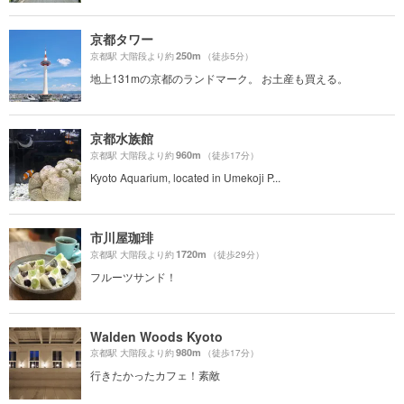
京都タワー
250m
京都駅 大階段より約
（徒歩5分）
地上131mの京都のランドマーク。 お土産も買える。
京都水族館
960m
京都駅 大階段より約
（徒歩17分）
Kyoto Aquarium, located in Umekoji P...
市川屋珈琲
1720m
京都駅 大階段より約
（徒歩29分）
フルーツサンド！
Walden Woods Kyoto
980m
京都駅 大階段より約
（徒歩17分）
行きたかったカフェ！素敵