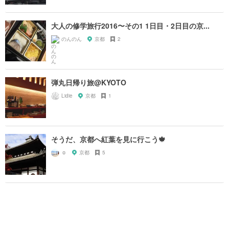
大人の修学旅行2016〜その1 1日目・2日目の京...
のんのん
京都
2
弾丸日帰り旅@KYOTO
Lidie
京都
1
そうだ、京都へ紅葉を見に行こう🍁
︎︎︎︎︎☺︎
京都
5