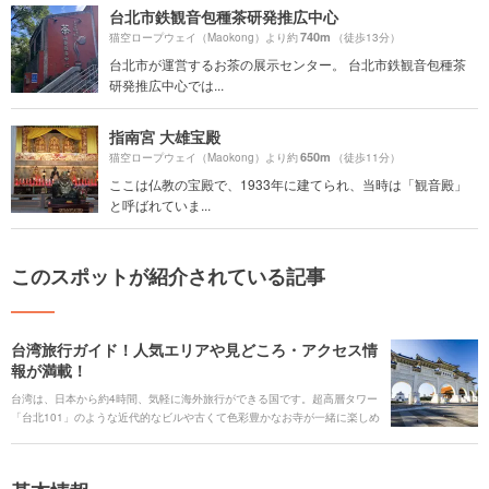
台北市鉄観音包種茶研発推広中心
740m
猫空ロープウェイ（Maokong）より約
（徒歩13分）
台北市が運営するお茶の展示センター。 台北市鉄観音包種茶
研発推広中心では...
指南宮 大雄宝殿
650m
猫空ロープウェイ（Maokong）より約
（徒歩11分）
ここは仏教の宝殿で、1933年に建てられ、当時は「観音殿」
と呼ばれていま...
このスポットが紹介されている記事
台湾旅行ガイド！人気エリアや見どころ・アクセス情
報が満載！
台湾は、日本から約4時間、気軽に海外旅行ができる国です。超高層タワー
「台北101」のような近代的なビルや古くて色彩豊かなお寺が一緒に楽しめ
るだけでなく、高級料理からご当地B級グルメ、そしてスイーツやお茶ま
で、バラエティー豊かなグルメを思う存分楽しめます。 大都市から少し足
を伸ばせば、大自然に囲まれて絶景を眺めたり、どこかノスタルジックな