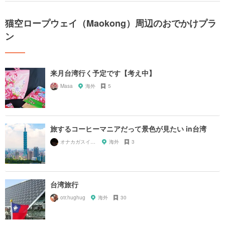
猫空ロープウェイ（Maokong）周辺のおでかけプラ
ン
来月台湾行く予定です【考え中】
Masa
海外
5
旅するコーヒーマニアだって景色が見たい in台湾
オナカガスイタラナニタベヨ
海外
3
台湾旅行
otr.hughug
海外
30