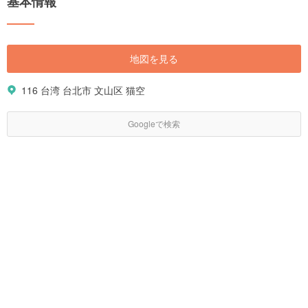
基本情報
雰囲気を感じられる町並みを散策したり、と新たな台湾の魅力を発見でき
ます。 台湾旅行に役立つ情報を見どころや人気の観光スポット、ホテルま
で、まとめてご紹介いたします。
地図を見る
116 台湾 台北市 文山区 猫空
Googleで検索