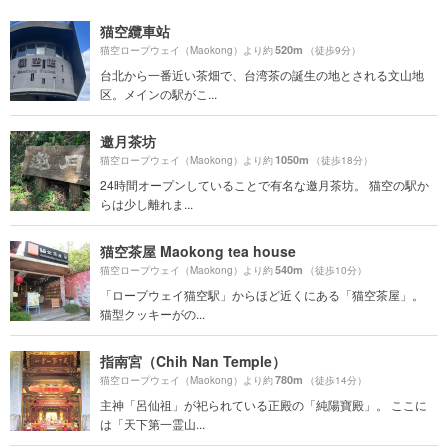
猫空纜車站
520m
猫空ロープウェイ（Maokong）より約
（徒歩9分）
台北から一番近い茶畑で、台湾茶の誕生の地とされる文山地
区。メインの駅がこ...
邀月茶坊
1050m
猫空ロープウェイ（Maokong）より約
（徒歩18分）
24時間オープンしていることで有名な邀月茶坊。 猫空の駅か
らは少し離れま...
猫空茶屋 Maokong tea house
540m
猫空ロープウェイ（Maokong）より約
（徒歩10分）
「ロープウェイ猫空駅」からほど近くにある「猫空茶屋」。
猫型クッキーがの...
指南宮（Chih Nan Temple）
780m
猫空ロープウェイ（Maokong）より約
（徒歩14分）
主神「呂仙祖」が祀られている正殿の「純陽寶殿」。 ここに
は「天下第一霊山...