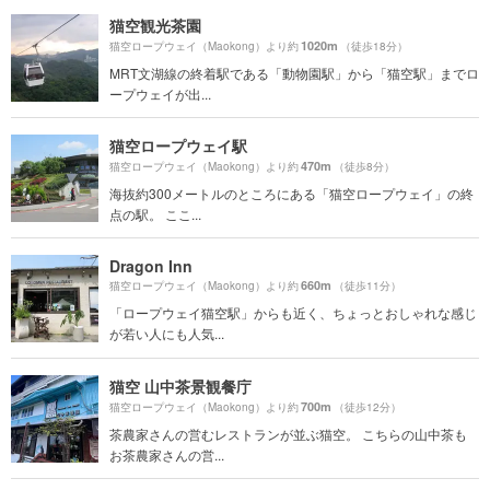
猫空観光茶園
1020m
猫空ロープウェイ（Maokong）より約
（徒歩18分）
MRT文湖線の終着駅である「動物園駅」から「猫空駅」までロ
ープウェイが出...
猫空ロープウェイ駅
470m
猫空ロープウェイ（Maokong）より約
（徒歩8分）
海抜約300メートルのところにある「猫空ロープウェイ」の終
点の駅。 ここ...
Dragon Inn
660m
猫空ロープウェイ（Maokong）より約
（徒歩11分）
「ロープウェイ猫空駅」からも近く、ちょっとおしゃれな感じ
が若い人にも人気...
猫空 山中茶景観餐庁
700m
猫空ロープウェイ（Maokong）より約
（徒歩12分）
茶農家さんの営むレストランが並ぶ猫空。 こちらの山中茶も
お茶農家さんの営...