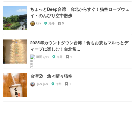
ちょっとDeep台湾 台北からすぐ！猫空ロープウェ
イ・のんびり空中散歩
key
海外
5
2025年カウントダウン台湾！食もお茶もマルっとデ
ィープに楽しむ！台北常...
藤岡 なお
海外
4
台湾② 悠々晴々猫空
きみきみ
海外
1