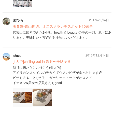
まひろ
2017年1月4日
表参道•青山周辺、オススメランチスポット10選🌼
代官山に続きできた2号店。health & beauty の中の一部、地下にあ
ります。美味しいピザ🍕がお手頃にいただけます。
shuu
2016年12月14日
[1人で]chilling out in 渋谷〜千駄ヶ谷
渋谷に来たらここ行こう(個人的)
アメリカンスタイルのデカくてウスいピザが食べられます🍕
ピザも去ることながら、ガーリックノッツがオススメ
イケメン&美女の店員さんもgood