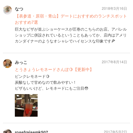
なつ
2018年3月16日
【表参道・原宿・青山】デートにおすすめのランチスポット
おすすめ7選
巨大なピザが並ぶショーケースが圧巻のこちらのお店。アパレル
ショップに併設されているということもあってか、店内はアメリ
カンダイナーのようなオシャレでハイセンスな印象です🍕
みっこ
2017年8月14日
とうきょうレモネードさんぽ🍋【更新中】
ピンクレモネード🍋
炭酸なしで甘めなので飲みやすい！
ピザもいいけど、レモネードにもご注目😳
rosefraisemk507
2017年5月2日