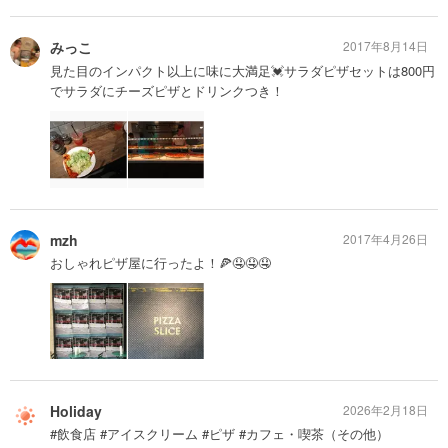
みっこ
2017年8月14日
見た目のインパクト以上に味に大満足💓サラダピザセットは800円
でサラダにチーズピザとドリンクつき！
mzh
2017年4月26日
おしゃれピザ屋に行ったよ！🍕🤤🤤🤤
Holiday
2026年2月18日
#飲食店 #アイスクリーム #ピザ #カフェ・喫茶（その他）