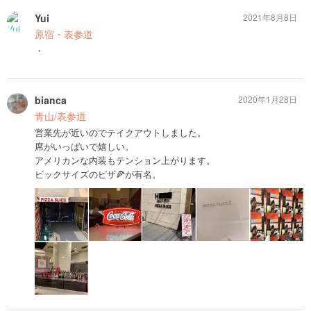
Yui
2021年8月8日
原宿・表参道
・
bianca
2020年1月28日
青山/表参道
営業先が近いのでテイクアウトしました。
席がいっぱいで嬉しい。
アメリカンな内装もテンション上がります。
ビックサイズのピザ🍕が有名。