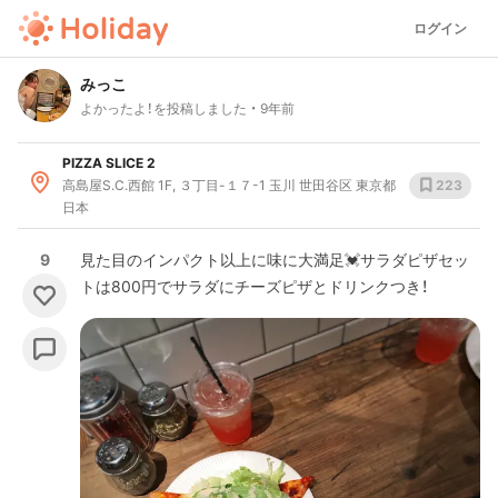
ログイン
みっこ
よかったよ！を投稿しました
9年前
PIZZA SLICE 2
高島屋S.C.西館 1F, ３丁目-１７-1 玉川 世田谷区 東京都
223
日本
9
見た目のインパクト以上に味に大満足💓サラダピザセッ
トは800円でサラダにチーズピザとドリンクつき！