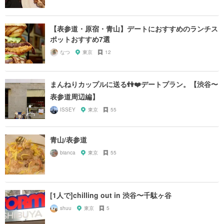
【表参道・原宿・青山】デートにおすすめのランチス
ポットおすすめ7選
なつ
東京
12
まんねりカップルに送る👫❤️デートプラン。【渋谷〜
表参道周辺編】
ISSEY
東京
55
青山/表参道
bianca
東京
55
[1人で]chilling out in 渋谷〜千駄ヶ谷
shuu
東京
5