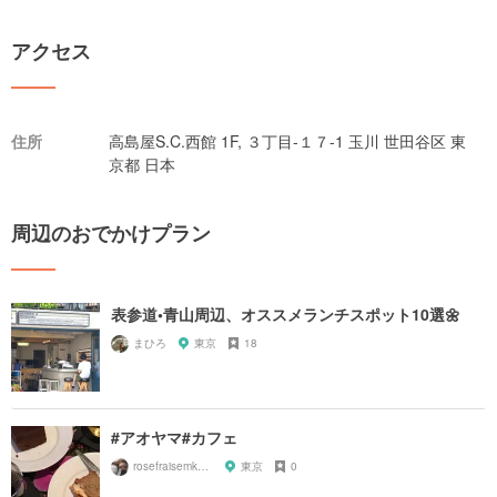
アクセス
住所
高島屋S.C.西館 1F, ３丁目-１７-1 玉川 世田谷区 東
京都 日本
周辺のおでかけプラン
表参道•青山周辺、オススメランチスポット10選🌼
まひろ
東京
18
#アオヤマ#カフェ
rosefraisemk507
東京
0