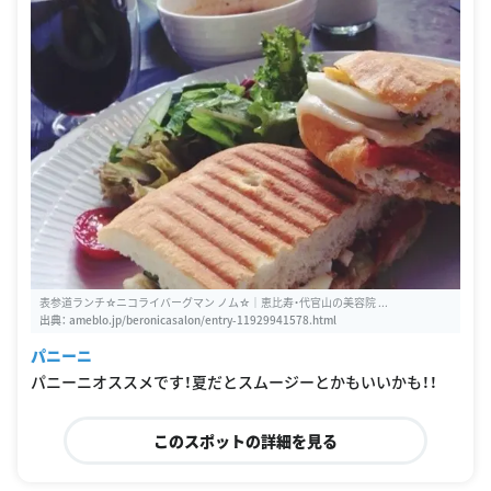
表参道ランチ☆ニコライバーグマン ノム☆｜恵比寿・代官山の美容院 ...
出典：
ameblo.jp/beronicasalon/entry-11929941578.html
パニーニ
パニーニオススメです！夏だとスムージーとかもいいかも！！
このスポットの詳細を見る