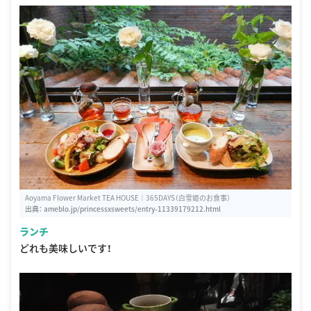
Aoyama Flower Market TEA HOUSE｜365DAYS（白雪姫のお食事）
出典：
ameblo.jp/princessxsweets/entry-11339179212.html
ランチ
どれも美味しいです！