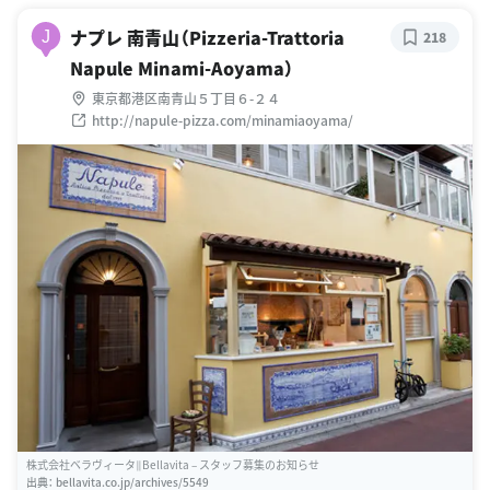
ナプレ 南青山（Pizzeria-Trattoria
J
218
Napule Minami-Aoyama）
東京都港区南青山５丁目６-２４
http://napule-pizza.com/minamiaoyama/
株式会社ベラヴィータ∥Bellavita – スタッフ募集のお知らせ
出典：
bellavita.co.jp/archives/5549