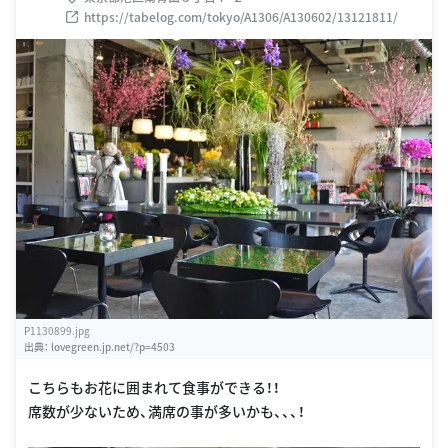
https://tabelog.com/tokyo/A1306/A130602/13121811/
P1130899.jpg
出典：
lovegreen.jp.net/?p=4503
こちらもお花に囲まれて食事ができる！！
席数が少ないため、満席の事が多いかも、、、！