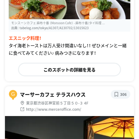
モンスーンカフェ 麻布十番 （Monsoon Cafe） - 麻布十番/タイ料理 ...
出典：
tabelog.com/tokyo/A1307/A130702/13015623
エスニック料理！
タイ海老トーストは万人受け間違いなし！！ ぜひメインと一緒
に食べてみてください♪ 病みつきになります！
このスポットの詳細を見る
マーサーカフェ テラスハウス
G
306
東京都渋谷区神宮前５丁目５０-３ 4F
http://www.merceroffice.com/