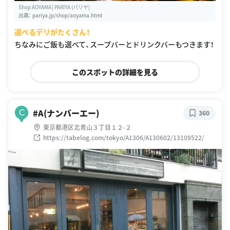
Shop AOYAMA│PARIYA (パリヤ)
出典：
pariya.jp/shop/aoyama.html
選べるデリがたくさん！
ちなみにご飯も選べて、スープバーとドリンクバーもつきます！
このスポットの詳細を見る
#A(ナンバーエー)
C
360
東京都港区北青山３丁目１２-２
https://tabelog.com/tokyo/A1306/A130602/13109522/