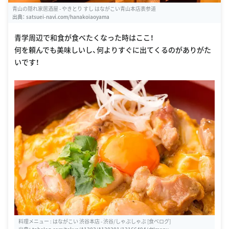
青山の隠れ家居酒屋 - やきとり すし はながこい青山本店表参道
出典：
satsuei-navi.com/hanakoiaoyama
青学周辺で和食が食べたくなった時はここ！
何を頼んでも美味しいし、何よりすぐに出てくるのがありがた
いです！
料理メニュー : はながこい 渋谷本店 - 渋谷/しゃぶしゃぶ [食べログ]