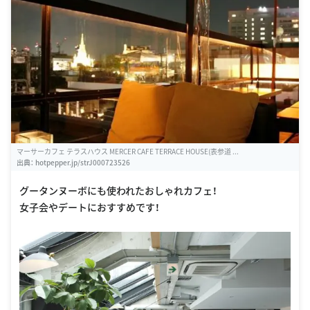
マーサーカフェ テラスハウス MERCER CAFE TERRACE HOUSE(表参道 ...
出典：
hotpepper.jp/strJ000723526
グータンヌーボにも使われたおしゃれカフェ！
女子会やデートにおすすめです！