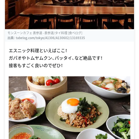
モンスーンカフェ 表参道 - 表参道/タイ料理 [食べログ]
出典：
tabelog.com/tokyo/A1306/A130602/13169335
エスニック料理といえばここ！
ガパオやトムヤムクン、パッタイ、など絶品です！
接客もすごく良いのでぜひ！