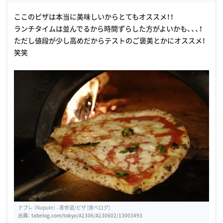
ここのピザは本当に美味しいからとてもオススメ！！
ランチタイムは並んでるから時間ずらした方がよいかも、、、！
ただし値段が少し高めだからテストのご褒美とかにオススメ！
笑笑
ナプレ （Napule） - 表参道/ピザ [食べログ]
出典：
tabelog.com/tokyo/A1306/A130602/13003493