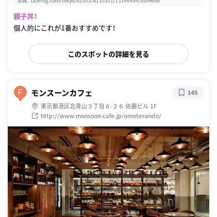
出典：
tabelog.com/tokyo/A1303/A130301/13166494/dtlmenu
親子丼！
個人的にこれが1番おすすめです！
このスポットの詳細を見る
モンスーンカフェ
F
145
東京都港区北青山３丁目６-２６ 佐藤ビル 1F
http://www.monsoon-cafe.jp/omotesando/