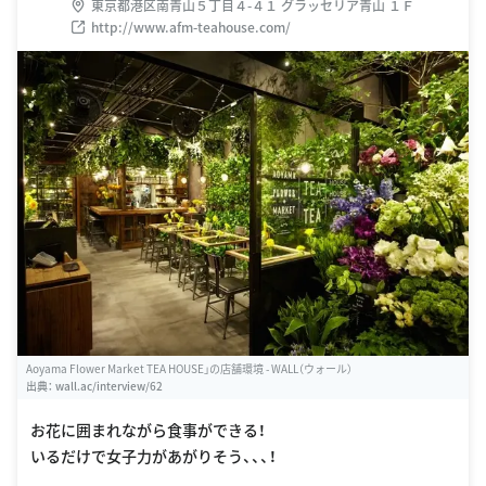
東京都港区南青山５丁目４-４１ グラッセリア青山 １Ｆ
http://www.afm-teahouse.com/
Aoyama Flower Market TEA HOUSE」の店舗環境 - WALL（ウォール）
出典：
wall.ac/interview/62
お花に囲まれながら食事ができる！
いるだけで女子力があがりそう、、、！