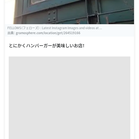
FELLOWS（フェローズ） : Latest Instagram Images and videos at ...
出典：
gramosphere.com/location/get/264519166
とにかくハンバーガーが美味しいお店！