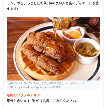
ランチやちょっとしたお茶、仲の良い人と夜にディナーにも使
えます！
衝撃グルメ？「ワッフルチキン」を渋谷・MOJA で食す–メープルシロップ ...
出典：
azby.fmworld.net/gpp/cs/article/79788
名物のワッフルチキン！
意外と合います！笑 ぜひ挑戦してみてください♪