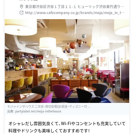
東京都渋谷区渋谷１丁目１１-１ ヒューリック渋谷美竹通りビ
ル 2F
http://www.cafecompany.co.jp/brands/moja/moja_in_the
_house/index.html
モジャインザハウス 二次会・貸切会場【お祝金・ディズニー付 ...
出典：
partylabel.net/moja-inthehouse
オシャレだし雰囲気良くて、Wi-Fiやコンセントも充実していて
料理やドリンクも美味しくておすすめです！