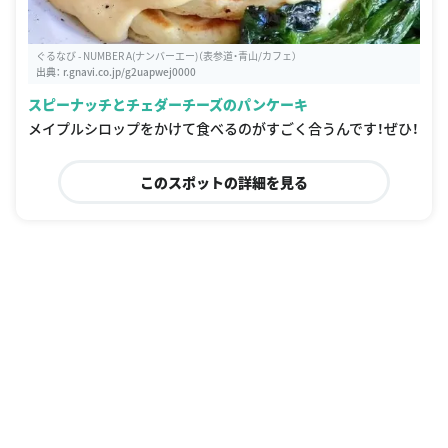
ぐるなび - NUMBER A(ナンバーエー)（表参道・青山/カフェ）
出典：
r.gnavi.co.jp/g2uapwej0000
スピーナッチとチェダーチーズのパンケーキ
メイプルシロップをかけて食べるのがすごく合うんです！ぜひ！
このスポットの詳細を見る