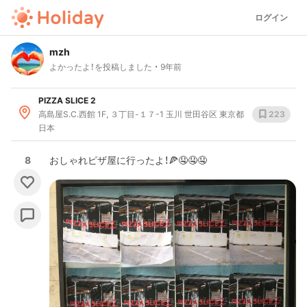
ログイン
mzh
よかったよ！を投稿しました
9年前
PIZZA SLICE 2
高島屋S.C.西館 1F, ３丁目-１７-1 玉川 世田谷区 東京都
223
日本
8
おしゃれピザ屋に行ったよ！🍕🤤🤤🤤