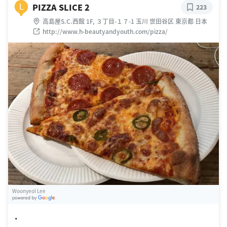
PIZZA SLICE 2
L
223
高島屋S.C.西館 1F, ３丁目-１７-1 玉川 世田谷区 東京都 日本
http://www.h-beautyandyouth.com/pizza/
Woonyeol Lee
G
oogle Places
・