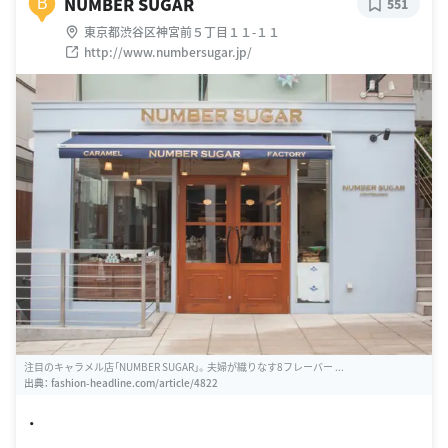
NUMBER SUGAR
B
551
東京都渋谷区神宮前５丁目１１-１１
http://www.numbersugar.jp/
注目のキャラメル店「NUMBER SUGAR」。夫婦が織りなす8フレーバー ...
出典：
fashion-headline.com/article/4822
・