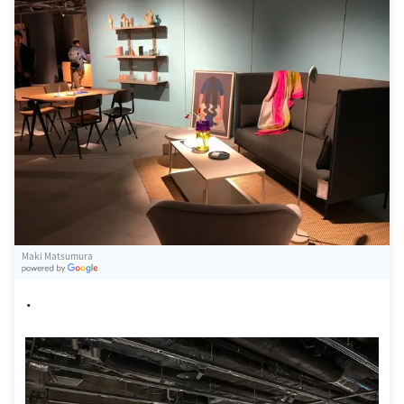
Maki Matsumura
G
oogle Places
・