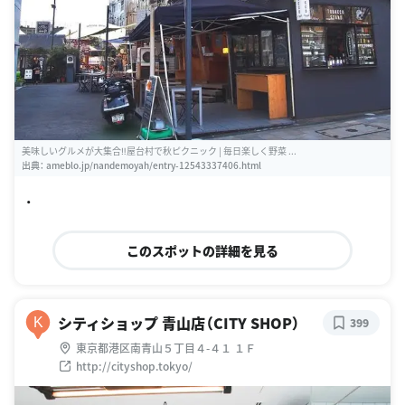
美味しいグルメが大集合‼︎屋台村で秋ピクニック | 毎日楽しく野菜 ...
出典：
ameblo.jp/nandemoyah/entry-12543337406.html
・
このスポットの詳細を見る
シティショップ 青山店（CITY SHOP）
K
399
東京都港区南青山５丁目４-４１ １Ｆ
http://cityshop.tokyo/