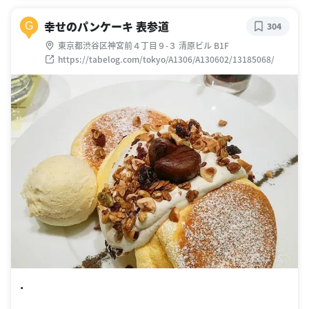
幸せのパンケーキ 表参道
G
304
東京都渋谷区神宮前４丁目９-３ 清原ビル B1F
https://tabelog.com/tokyo/A1306/A130602/13185068/
・