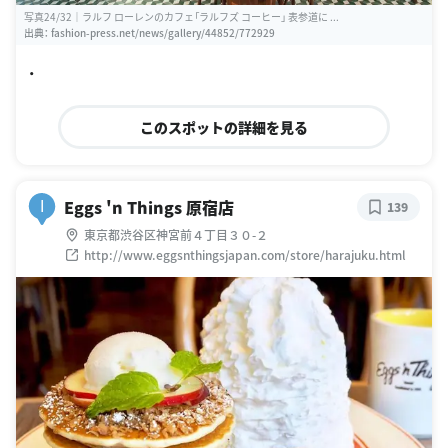
写真24/32｜ラルフ ローレンのカフェ「ラルフズ コーヒー」 表参道に ...
出典：
fashion-press.net/news/gallery/44852/772929
・
このスポットの詳細を見る
Eggs 'n Things 原宿店
I
139
東京都渋谷区神宮前４丁目３０-２
http://www.eggsnthingsjapan.com/store/harajuku.html