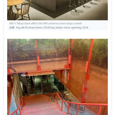
HAY's Tokyo store offers the HAY universe seven days a week
出典：
hay.dk/fr/news/news-2018/hay-tokyo-store-opening-2018