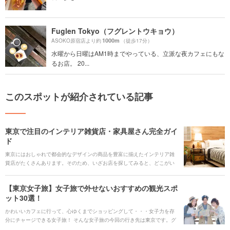
Fuglen Tokyo（フグレントウキョウ）
1000m
ASOKO原宿店より約
（徒歩17分）
水曜から日曜はAM1時までやっている、立派な夜カフェにもな
るお店。 20...
このスポットが紹介されている記事
東京で注目のインテリア雑貨店・家具屋さん完全ガイ
ド
東京にはおしゃれで都会的なデザインの商品を豊富に揃えたインテリア雑
貨店がたくさんあります。そのため、いざお店を探してみると、どこがい
いのか迷ってしまう方も少なくないはず。そこで都内の人気店をHoliday編
集部がエリア別に調査しました。ぜひお部屋づくりの参考にしてください
【東京女子旅】女子旅で外せないおすすめの観光スポ
ね！
ット30選！
かわいいカフェに行って、心ゆくまでショッピングして・・・女子力を存
分にチャージできる女子旅！ そんな女子旅の今回の行き先は東京です。グ
ルメもファッションも遊びも全ての最先端を行く東京で、押さえてほしい