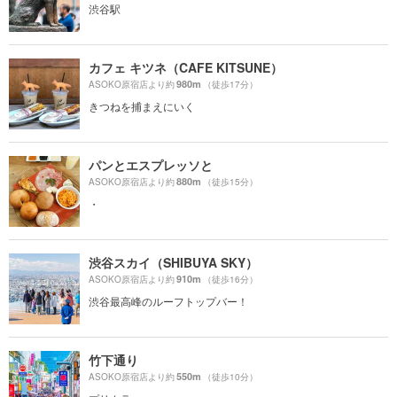
渋谷駅
カフェ キツネ（CAFE KITSUNE）
980m
ASOKO原宿店より約
（徒歩17分）
きつねを捕まえにいく
パンとエスプレッソと
880m
ASOKO原宿店より約
（徒歩15分）
・
渋谷スカイ（SHIBUYA SKY）
910m
ASOKO原宿店より約
（徒歩16分）
渋谷最高峰のルーフトップバー！
竹下通り
550m
ASOKO原宿店より約
（徒歩10分）