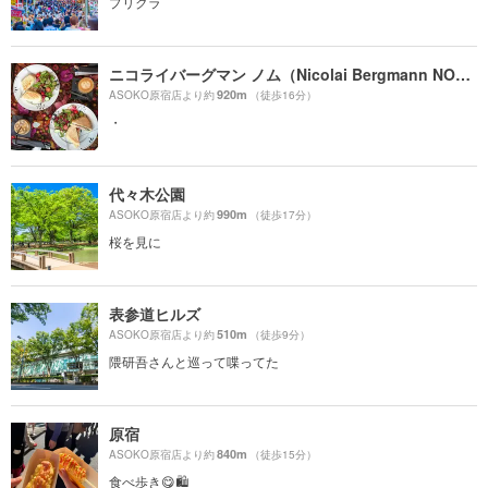
プリクラ
ニコライバーグマン ノム（Nicolai Bergmann NOMU ）
920m
ASOKO原宿店より約
（徒歩16分）
・
代々木公園
990m
ASOKO原宿店より約
（徒歩17分）
桜を見に
表参道ヒルズ
510m
ASOKO原宿店より約
（徒歩9分）
隈研吾さんと巡って喋ってた
原宿
840m
ASOKO原宿店より約
（徒歩15分）
食べ歩き😋🛍