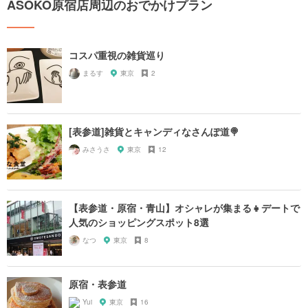
ASOKO原宿店周辺のおでかけプラン
コスパ重視の雑貨巡り
まるす
東京
2
[表参道]雑貨とキャンディなさんぽ道🍭
みさうさ
東京
12
【表参道・原宿・青山】オシャレが集まる👧デートで
人気のショッピングスポット8選
なつ
東京
8
原宿・表参道
Yui
東京
16