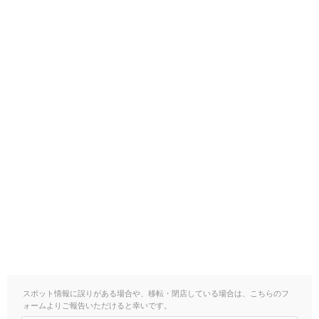
スポット情報に誤りがある場合や、移転・閉店している場合は、こちらのフ
ォームよりご報告いただけると幸いです。