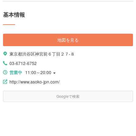
スポットをまとめてみました。初めて東京に訪れる方向けに、定番から最
新までピックアップしています。女子旅の計画の参考にしてみてくださ
基本情報
い。
地図を見る
東京都渋谷区神宮前６丁目２７-８
03-6712-6752
営業中
11:00～20:00
http://www.asoko-jpn.com/
Googleで検索