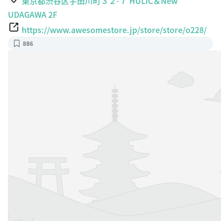
東京都渋谷区宇田川町３２-７ HULIC＆New
UDAGAWA 2F
https://www.awesomestore.jp/store/store/o228/
886