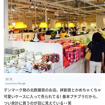
M N
G
デンマーク発の北欧雑貨のお店。 絆創膏とかめちゃくちゃ
oogle Plac
可愛いケースに入って売られてる！ 基本プチプラだから、
es
つい余計に買うのが目に見えている・・笑