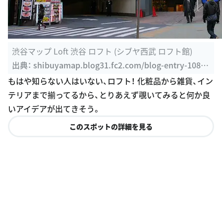
渋谷マップ Loft 渋谷 ロフト (シブヤ西武 ロフト館)
出典：
shibuyamap.blog31.fc2.com/blog-entry-108.h
tml
もはや知らない人はいない、ロフト！ 化粧品から雑貨、イン
テリアまで揃ってるから、とりあえず覗いてみると何か良
いアイデアが出てきそう。
このスポットの詳細を見る