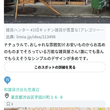
雑貨ハンター #10】キッチン雑貨が豊富な〔アレゴリーホ
ームツールズ ...
出典：
limia.jp/idea/213498
ナチュラルで、おしゃれな雰囲気👐 お安いものからお高め
のものまでそろっている万能な雑貨屋さん！誰にでも喜ん
でもらえそうなシンプルのデザインが多めです。
このスポットの詳細を見る
N
和雑貨渋谷丸荒渡辺
東京都渋谷区宇田川町１６-８
1