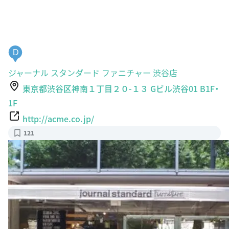
D
ジャーナル スタンダード ファニチャー 渋谷店
東京都渋谷区神南１丁目２０-１３ Gビル渋谷01 B1F・
1F
http://acme.co.jp/
121