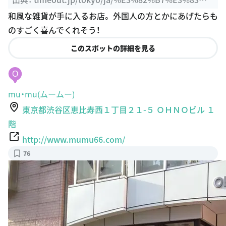
7%E3%83%83%E3%83%94%E3%83%B3%E3%82%
和風な雑貨が手に入るお店。 外国人の方とかにあげたらも
B0/%E6%B8%8B%E8%B0%B7%E4%B8%B8%E8%8
のすごく喜んでくれそう！
D%92%E6%B8%A1%E8%BE%BA%E6%B8%8B%E
このスポットの詳細を見る
8%B0%B7%E6%9C%AC%E5%BA%97
O
mu・mu(ムームー)
東京都渋谷区恵比寿西１丁目２１-５ ＯＨＮＯビル １
階
http://www.mumu66.com/
76