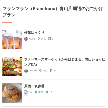
フランフラン（Francfranc）青山店周辺のおでかけ
プラン
外苑ゆっくり
Masa
東京
5
ファーマーズマーケットからはじまる、青山ショッピ
ングDAY
teriyaki
東京
59
原宿・表参道
Yui
東京
16