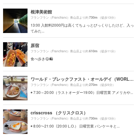
根津美術館
730m
フランフラン（Francfranc）青山店より約
（徒歩13分）
13:00 入館料2000円は高くてちょっとびっくりしたけど、入っ
てみた...
原宿
610m
フランフラン（Francfranc）青山店より約
（徒歩11分）
食べ歩き😋🛍
ワールド・ブレックファスト・オールデイ（WORLD BREAKFAST ALLDAY）
270m
フランフラン（Francfranc）青山店より約
（徒歩5分）
◉ 7:30～20:00（ラストオーダー19:00）日曜営業 アメリカや...
crisscross （クリスクロス）
730m
フランフラン（Francfranc）青山店より約
（徒歩13分）
◉ 8:00〜21:00（20:00 L.O.） 日曜営業 パンケーキと...