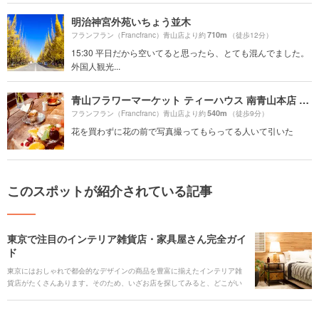
明治神宮外苑いちょう並木
710m
フランフラン（Francfranc）青山店より約
（徒歩12分）
15:30 平日だから空いてると思ったら、とても混んでました。
外国人観光...
青山フラワーマーケット ティーハウス 南青山本店 （Aoyama Flower Market TEA HOUSE）
540m
フランフラン（Francfranc）青山店より約
（徒歩9分）
花を買わずに花の前で写真撮ってもらってる人いて引いた
このスポットが紹介されている記事
東京で注目のインテリア雑貨店・家具屋さん完全ガイ
ド
東京にはおしゃれで都会的なデザインの商品を豊富に揃えたインテリア雑
貨店がたくさんあります。そのため、いざお店を探してみると、どこがい
いのか迷ってしまう方も少なくないはず。そこで都内の人気店をHoliday編
集部がエリア別に調査しました。ぜひお部屋づくりの参考にしてください
ね！