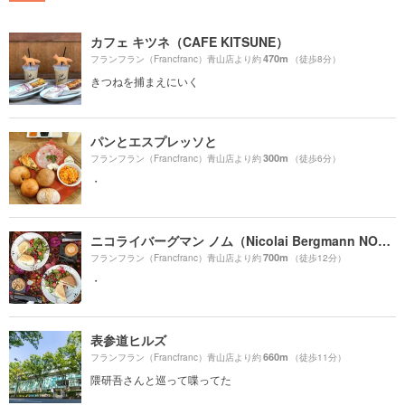
カフェ キツネ（CAFE KITSUNE）
470m
フランフラン（Francfranc）青山店より約
（徒歩8分）
きつねを捕まえにいく
パンとエスプレッソと
300m
フランフラン（Francfranc）青山店より約
（徒歩6分）
・
ニコライバーグマン ノム（Nicolai Bergmann NOMU ）
700m
フランフラン（Francfranc）青山店より約
（徒歩12分）
・
表参道ヒルズ
660m
フランフラン（Francfranc）青山店より約
（徒歩11分）
隈研吾さんと巡って喋ってた