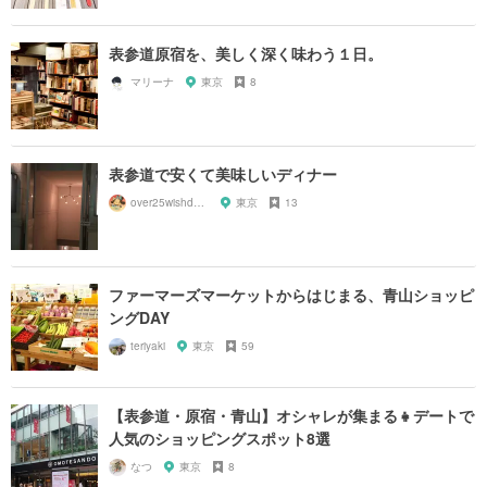
表参道原宿を、美しく深く味わう１日。
マリーナ
東京
8
表参道で安くて美味しいディナー
over25wishdayo
東京
13
ファーマーズマーケットからはじまる、青山ショッピ
ングDAY
teriyaki
東京
59
【表参道・原宿・青山】オシャレが集まる👧デートで
人気のショッピングスポット8選
なつ
東京
8