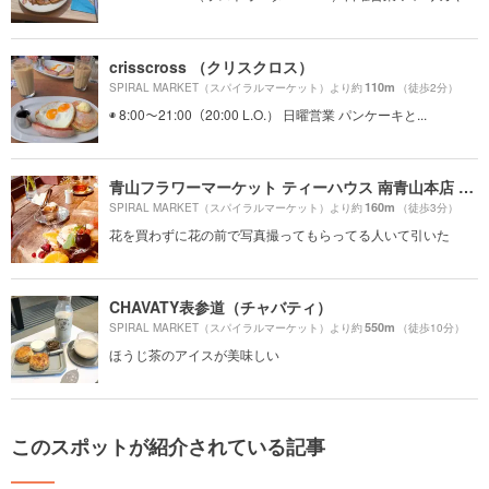
crisscross （クリスクロス）
110m
SPIRAL MARKET（スパイラルマーケット）より約
（徒歩2分）
◉ 8:00〜21:00（20:00 L.O.） 日曜営業 パンケーキと...
青山フラワーマーケット ティーハウス 南青山本店 （Aoyama Flower Market TEA HOUSE）
160m
SPIRAL MARKET（スパイラルマーケット）より約
（徒歩3分）
花を買わずに花の前で写真撮ってもらってる人いて引いた
CHAVATY表参道（チャバティ）
550m
SPIRAL MARKET（スパイラルマーケット）より約
（徒歩10分）
ほうじ茶のアイスが美味しい
このスポットが紹介されている記事