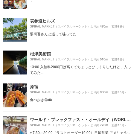
・
表参道ヒルズ
470m
SPIRAL MARKET（スパイラルマーケット）より約
（徒歩8分）
隈研吾さんと巡って喋ってた
根津美術館
510m
SPIRAL MARKET（スパイラルマーケット）より約
（徒歩9分）
13:00 入館料2000円は高くてちょっとびっくりしたけど、入っ
てみた...
原宿
900m
SPIRAL MARKET（スパイラルマーケット）より約
（徒歩16分）
食べ歩き😋🛍
ワールド・ブレックファスト・オールデイ（WORLD BREAKFAST ALLDAY）
770m
SPIRAL MARKET（スパイラルマーケット）より約
（徒歩13分）
◉ 7:30～20:00（ラストオーダー19:00）日曜営業 アメリカや...