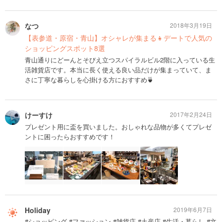
なつ
2018年3月19日
【表参道・原宿・青山】オシャレが集まる👧デートで人気の
ショッピングスポット8選
青山通りにどーんとそびえ立つスパイラルビル2階に入っている生
活雑貨店です。本当に長く使える良い品だけが集まっていて、ま
さに丁寧な暮らしを心掛ける方におすすめ🍵
けーすけ
2017年2月24日
プレゼント用に盃を買いました。おしゃれな品物が多くてプレゼ
ントに困ったらおすすめです！
Holiday
2019年6月7日
#ショッピング #ファッション #雑貨店 #土産店 #生活・暮らし #文