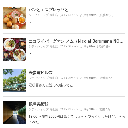
パンとエスプレッソと
720m
シティショップ 青山店（CITY SHOP）より約
（徒歩12分）
・
ニコライバーグマン ノム（Nicolai Bergmann NOMU ）
90m
シティショップ 青山店（CITY SHOP）より約
（徒歩2分）
・
表参道ヒルズ
660m
シティショップ 青山店（CITY SHOP）より約
（徒歩12分）
隈研吾さんと巡って喋ってた
根津美術館
330m
シティショップ 青山店（CITY SHOP）より約
（徒歩6分）
13:00 入館料2000円は高くてちょっとびっくりしたけど、入っ
てみた...