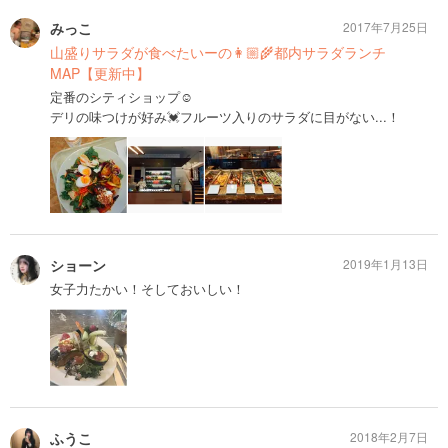
みっこ
2017年7月25日
山盛りサラダが食べたいーの👩🏼‍🌾都内サラダランチ
MAP【更新中】
定番のシティショップ☺️
デリの味つけが好み💓フルーツ入りのサラダに目がない...！
ショーン
2019年1月13日
女子力たかい！そしておいしい！
ふうこ
2018年2月7日