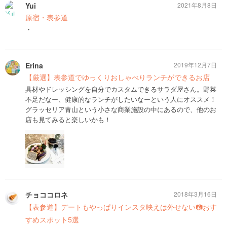
Yui
2021年8月8日
原宿・表参道
・
Erina
2019年12月7日
【厳選】表参道でゆっくりおしゃべりランチができるお店
具材やドレッシングを自分でカスタムできるサラダ屋さん。野菜
不足だなー、健康的なランチがしたいなーという人にオススメ！
グラッセリア青山という小さな商業施設の中にあるので、他のお
店も見てみると楽しいかも！
チョココロネ
2018年3月16日
【表参道】デートもやっぱりインスタ映えは外せない📷おす
すめスポット5選