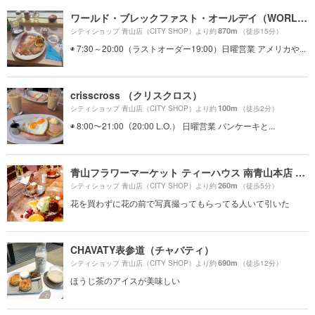
ワールド・ブレックファスト・オールデイ（WORLD BREAKFAST ALLDAY）
870m
シティショップ 青山店（CITY SHOP）より約
（徒歩15分）
◉ 7:30～20:00（ラストオーダー19:00）日曜営業 アメリカや...
crisscross （クリスクロス）
100m
シティショップ 青山店（CITY SHOP）より約
（徒歩2分）
◉ 8:00〜21:00（20:00 L.O.） 日曜営業 パンケーキと...
青山フラワーマーケット ティーハウス 南青山本店 （Aoyama Flower Market TEA HOUSE）
260m
シティショップ 青山店（CITY SHOP）より約
（徒歩5分）
花を買わずに花の前で写真撮ってもらってる人いて引いた
CHAVATY表参道（チャバティ）
690m
シティショップ 青山店（CITY SHOP）より約
（徒歩12分）
ほうじ茶のアイスが美味しい