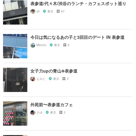
表参道/代々木/渋谷のランチ・カフェスポット巡り
yh
東京
67
今日は気になるあの子と3回目のデート IN 表参道
Mizuho
東京
6
女子力upの青山➕表参道
えみた
東京
3
外苑前〜表参道カフェ
さゆ
東京
3