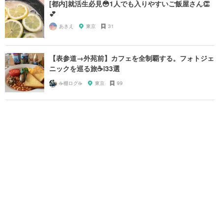
[都内]就活生必見😳1人でも入りやすいご飯屋さん👏
💕
あきえ
東京
31
【表参道→外苑前】カフェを全制覇する。フォトジェ
ニックを巡る旅☕️❕33選
☕️棚ログ☕️
東京
99