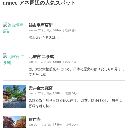
annee アネ周辺の人気スポット
錦市場商店街
530m
annee アネより約
（徒歩9分）
清水寺から約2.3km
元離宮 二条城
830m
annee アネより約
（徒歩14分）
徳川家の栄枯盛衰をはじめ、日本の歴史の移り変わりを見守っ
てきたお城
安井金比羅宮
1980m
annee アネより約
（徒歩34分）
悪縁を断ち切り良縁を結ぶ神社。 以前、願掛けをし、無事に
悪縁を断ち切るこ...
建仁寺
1780m
annee アネより約
（徒歩30分）