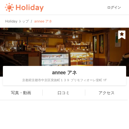
ログイン
Holiday トップ
annee アネ
annee アネ
京都府京都市中京区突抜町１３９ プリモフィオーレ室町 1F
写真・動画
口コミ
アクセス