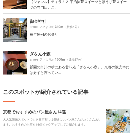
【ジャンル】ティラミス 宇治抹茶スイーツとほうじ茶スイー
ツの専門店。こ...
御金神社
340m
annee アネより約
（徒歩6分）
毎年恒例のお参り
ぎをん小森
1600m
annee アネより約
（徒歩27分）
祇園の白川の横にある甘味処「ぎをん小森」。京都の観光本に
は必ずと言ってい...
このスポットが紹介されている記事
京都でおすすめのパン屋さん14選
大人気観光スポットでもある京都には美味しいパン屋さんがたくさんあり
ます。おすすめのお店を14個ピックアップしてご紹介します。