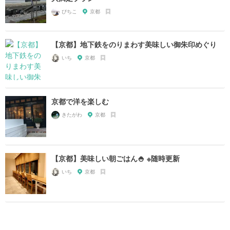
ぴちこ
京都
【京都】地下鉄をのりまわす美味しい御朱印めぐり
いち
京都
京都で洋を楽しむ
きたがわ
京都
【京都】美味しい朝ごはん🍚 ※随時更新
いち
京都