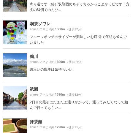
寄り道です（笑）双龍図めちゃくちゃかっこよかったです！方
丈の縁側でのんび...
喫茶ソワレ
1300m
annee アネより約
（徒歩22分）
フルーツポンチのサイダーが美味しいお店 外で何組も並んで
いました
鴨川
1390m
annee アネより約
（徒歩24分）
川沿いの散歩は気持ちいい
祇園
1890m
annee アネより約
（徒歩32分）
2日目の最初にたまたま通りかかって、通ってみたくなって頼
んで行ってもらい...
抹茶館
1220m
annee アネより約
（徒歩21分）