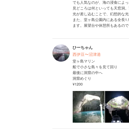
でも人気なのが、海の浸食によっ
見どころは何といっても天窓洞。
光が差し込むことで、幻想的な光
また、堂ヶ島公園内にある全長1.
ます。展望台や休憩所もあるので
ひーちゃん
西伊豆〜沼津港
堂ヶ島マリン
船で小さな島々を見て回り
最後に洞窟の中へ
洞窟めぐり
¥1200