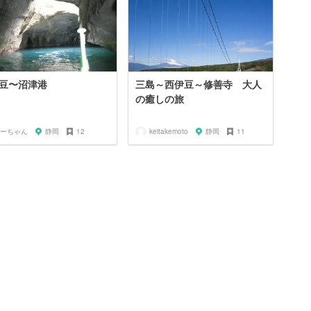
豆〜沼津港
三島～西伊豆～修善寺 大人
の癒しの旅
ーちゃん
静岡
12
keitakemoto
静岡
11