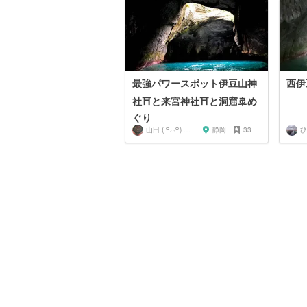
最強パワースポット伊豆山神
西伊
社⛩と来宮神社⛩と洞窟🚢め
ぐり
山田 ( ꒪⌓꒪) ストレンジ
静岡
33
ひ