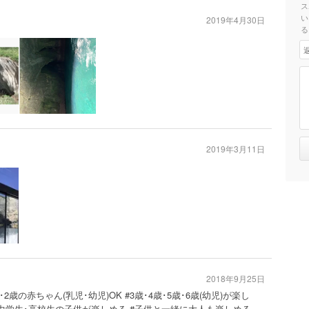
ス
い
2019年4月30日
る
2019年3月11日
2018年9月25日
2歳の赤ちゃん(乳児･幼児)OK #3歳･4歳･5歳･6歳(幼児)が楽し
#中学生･高校生の子供が楽しめる #子供と一緒に大人も楽しめる