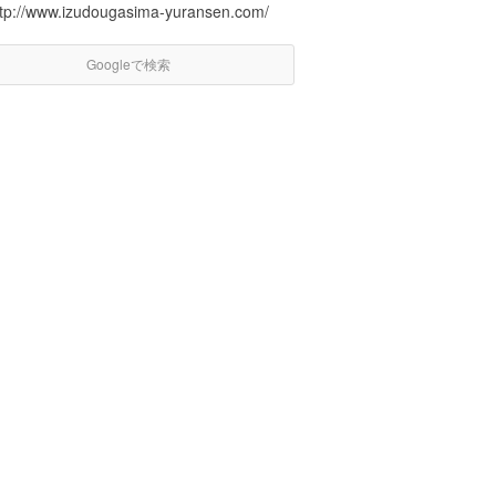
ttp://www.izudougasima-yuransen.com/
Googleで検索