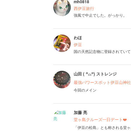
mh0818
西伊豆旅行
強風で中止でした。がっかり。
わほ
伊豆
国の天然記念物に登録されていて
山田 ( ꒪⌓꒪) ストレンジ
最強パワースポット伊豆山神社
今回のメイン
加藤 亮
堂ヶ島クルーズ一日デート❤️
「伊豆の松島」とも称される堂ヶ