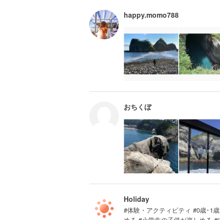
happy.momo788
おちくぼ
Holiday
#体験・アクティビティ #0歳･1歳･
める #小学生の子供が楽しめる 