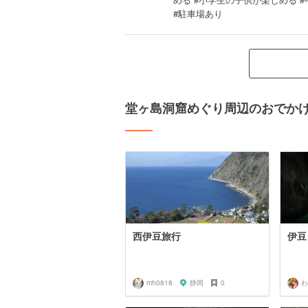
#駐車場あり
堂ヶ島洞窟めぐり周辺のおでか
西伊豆旅行
伊豆
mh0818
静岡
0
わ