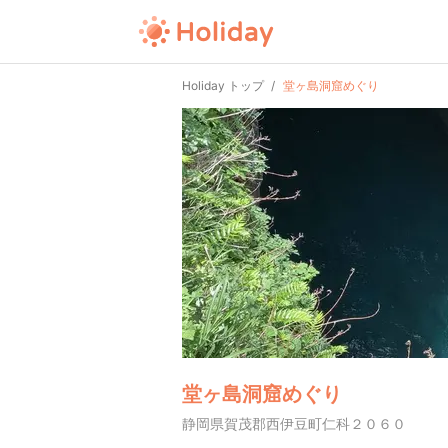
Holiday トップ
堂ヶ島洞窟めぐり
堂ヶ島洞窟めぐり
静岡県賀茂郡西伊豆町仁科２０６０