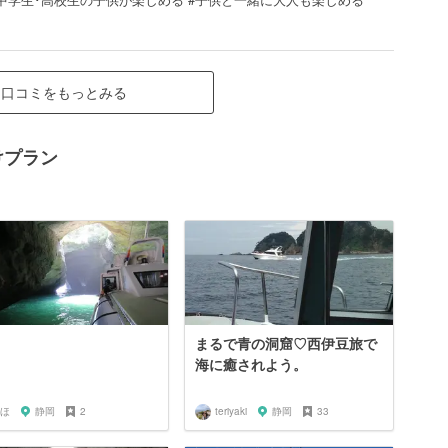
口コミをもっとみる
けプラン
まるで青の洞窟♡西伊豆旅で
海に癒されよう。
ほ
静岡
2
teriyaki
静岡
33