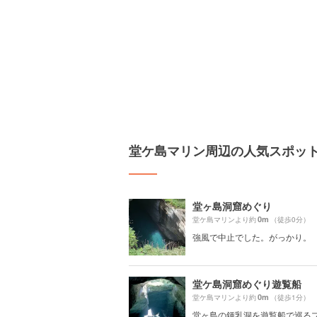
堂ケ島マリン周辺の人気スポッ
堂ヶ島洞窟めぐり
0m
堂ケ島マリンより約
（徒歩0分）
強風で中止でした。がっかり。
堂ケ島洞窟めぐり遊覧船
0m
堂ケ島マリンより約
（徒歩1分）
堂ヶ島の鍾乳洞を遊覧船で巡る