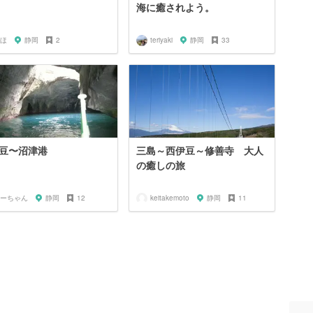
海に癒されよう。
ほ
静岡
2
teriyaki
静岡
33
豆〜沼津港
三島～西伊豆～修善寺 大人
の癒しの旅
ーちゃん
静岡
12
keitakemoto
静岡
11