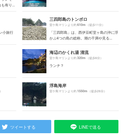
有り...
三四郎島のトンボロ
610m
）
堂ケ島マリンより約
（徒歩11分）
ポン小旅行
「三四郎島」は、西伊豆町堂ヶ島の沖に浮
かぶ4つの島の総称。潮の干満や見る...
海辺のかくれ湯 清流
320m
）
堂ケ島マリンより約
（徒歩6分）
ランチ？
浮島海岸
1550m
）
堂ケ島マリンより約
（徒歩26分）
ツイートする
LINEで送る