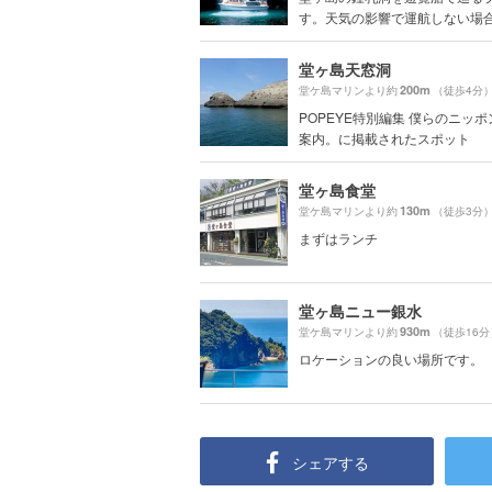
す。天気の影響で運航しない場合も
堂ヶ島天窓洞
200m
堂ケ島マリンより約
（徒歩4分
POPEYE特別編集 僕らのニッ
案内。に掲載されたスポット
堂ヶ島食堂
130m
堂ケ島マリンより約
（徒歩3分
まずはランチ
堂ヶ島ニュー銀水
930m
堂ケ島マリンより約
（徒歩16分
ロケーションの良い場所です。
シェアする