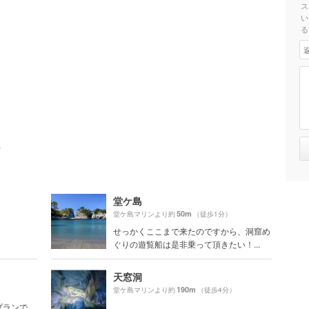
ス
い
る
ト
堂ケ島
50m
堂ケ島マリンより約
（徒歩1分）
せっかくここまで来たのですから、洞窟め
ぐりの遊覧船は是非乗って頂きたい！...
天窓洞
190m
堂ケ島マリンより約
（徒歩4分）
プランで