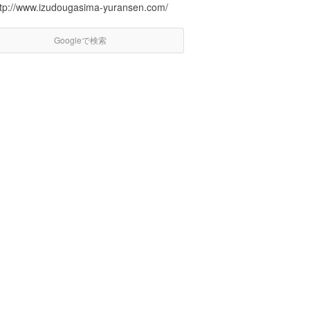
ttp://www.izudougasima-yuransen.com/
Googleで検索