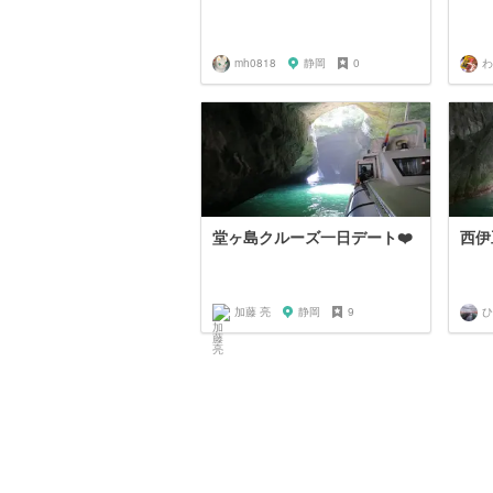
mh0818
静岡
0
わ
堂ヶ島クルーズ一日デート❤️
西伊
加藤 亮
静岡
9
ひ