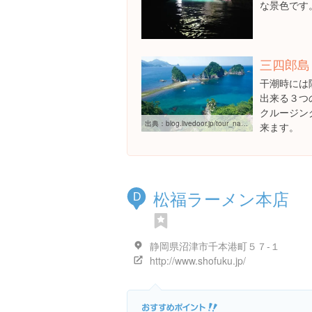
な景色です
三四郎島
干潮時には
出来る３つ
クルージン
出典：
blog.livedoor.jp/tour_navi-travel_love/?p=18
来ます。
松福ラーメン本店
D
静岡県沼津市千本港町５７-１
http://www.shofuku.jp/