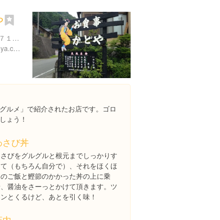
や
静岡県賀茂郡河津町梨本３７１-１
https://www.wasabien-kadoya.com/
グルメ」で紹介されたお店です。ゴロ
しょう！
わさび丼
わさびをグルグルと根元までしっかりす
って（もちろん自分で）、それをほくほ
くのご飯と鰹節のかかった丼の上に乗
せ、醤油をさーっとかけて頂きます。ツ
ーンとくるけど、あとを引く味！
店内