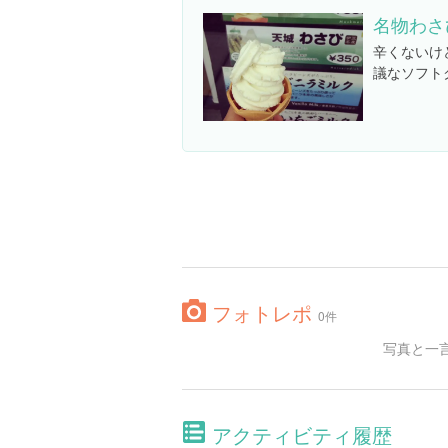
名物わさ
辛くないけ
議なソフト
フォトレポ
0件
写真と一
アクティビティ履歴