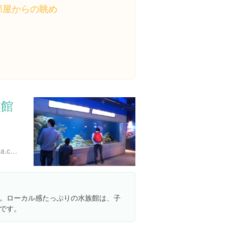
部屋からの眺め
族館
http://www.numazu-deepsea.com/
。ローカル感たっぷりの水族館は、子
です。