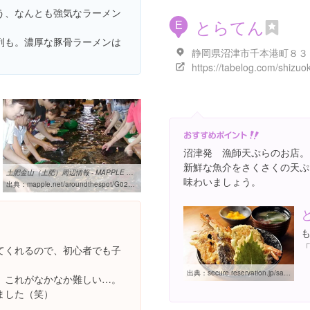
う、なんとも強気なラーメン
とらてん
E
列も。濃厚な豚骨ラーメンは
静岡県沼津市千本港町８３ 
沼津発 漁師天ぷらのお店。
新鮮な魚介をさくさくの天ぷ
土肥金山（土肥）周辺情報 - MAPPLE 観光ガイド
味わいましょう。
出典：
mapple.net/aroundthespot/G02200037402_5000_a0b0c0.htm
てくれるので、初心者でも子
出典：
secure.reservation.jp/sanco-inn/stay_pc/rsv/detail_plan_calendar.aspx?lang=ja-JP&hi_id=7&smp_id=57
、これがなかなか難しい…。
ました（笑）