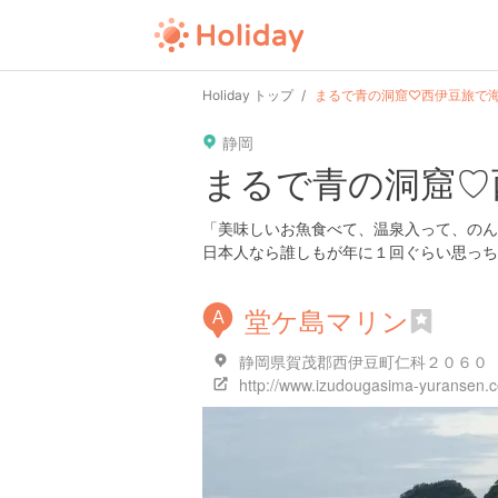
user
pin
tel
time
url
guide
Holiday トップ
まるで青の洞窟♡西伊豆旅で
静岡
date
child
solitary
pet
driv
まるで青の洞窟♡
tokyo
kanagawa
osaka
kyoto
hyo
「美味しいお魚食べて、温泉入って、のん
日本人なら誰しもが年に１回ぐらい思っち
堂ケ島マリン
A
静岡県賀茂郡西伊豆町仁科２０６０
http://www.izudougasima-yuransen.