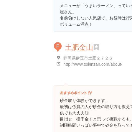
メニューが「うまいラーメン」ってい
屋さん。
名前負けしない人気店で、お昼時は行
ボリューム満点！
土肥金山
F
静岡県伊豆市土肥２７２６
http://www.toikinzan.com/about/
砂金取り体験ができます。
最初は係員の人が砂金の取り方を教え
供でも大丈夫◎
目指せ一攫千金！と思って挑戦するも
制限時間いっぱい夢中で砂金を取って