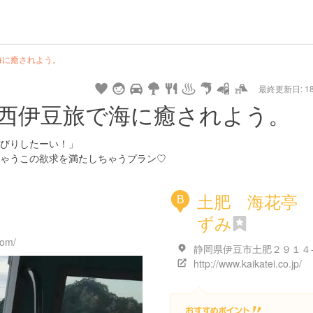
hot
type
star
camera
home
settings
profile
print
rank
mail
lock
calendar
access
海に癒されよう。
最終更新日: 18/
e
walking
cycling
nature
stroll
art
camp
history
castle
temple
cafe
gourmet
onsen
outdoor
world
public bath
shopping
general
railr
西伊豆旅で海に癒されよう。
heritage
store
go
びりしたーい！」
ゃうこの欲求を満たしちゃうプラン♡
土肥 海花亭
B
ずみ
com/
静岡県伊豆市土肥２９１４
http://www.kaikatei.co.jp/