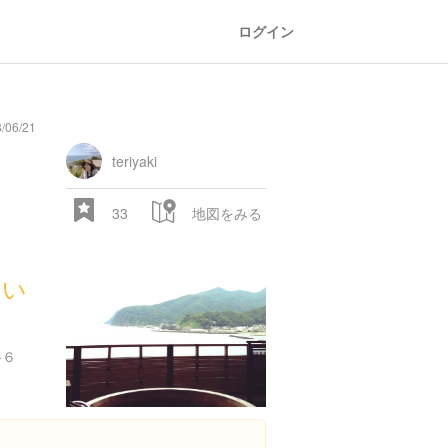
ログイン
06/21
oad
train
comic
mountain
sports
fishing
bbq
fashion
tradition
music
baby
camera
amusement
aquarium
sea
ball
baer
bell
flo
park
teriyaki
33
地図をみる
 い
-６
28.522 px