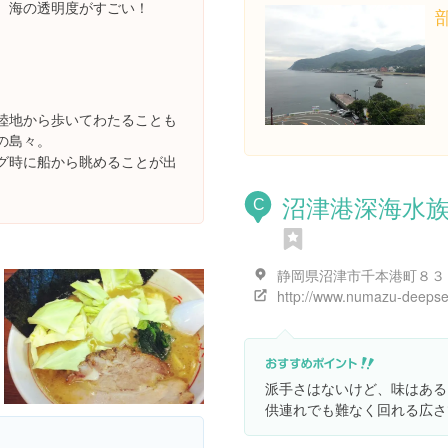
。海の透明度がすごい！
陸地から歩いてわたることも
の島々。
グ時に船から眺めることが出
沼津港深海水
C
静岡県沼津市千本港町８３
派手さはないけど、味はある
供連れでも難なく回れる広さ