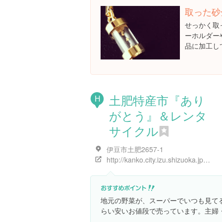
取った砂
せっかく取
ーホルダー
品に加工し
土肥特産市『あり
H
がとう』＆レンタ
サイクル
伊豆市土肥2657-1
http://kanko.city.izu.shizuoka.jp/form1.html?c1=3&c2=9&aid=3&pid=4036
地元の野菜が、スーパーでいつも見て
らい安いお値段で売っています。主婦