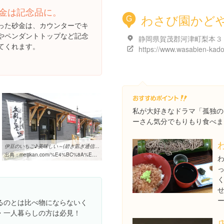
金は記念品に。
わさび園かど
G
った砂金は、カウンターでキ
やペンダントトップなど記念
てくれます。
私が大好きなドラマ「孤独の
ーさん気分でもりもり食べま
伊豆のいちご♪美味しい～(碧き凪ぎ通信) | 西伊豆土肥温泉 碧き凪ぎの宿
出典：
meijikan.com/%E4%BC%8A%E8%B1%86%E3%81%AE%E3%81%84%E3%81%A1%E3%81%94%E2%99%AA%E7%BE%8E%E5%91%B3%E3%81%97%E3%81%84%EF%BD%9E
るのとは比べ物にならないく
・一人暮らしの方は必見！