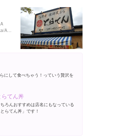
A
https://tabelog.com/shizuoka/A2205/A220501/22021597/
らにして食べちゃう！っていう贅沢を
とらてん丼
もちろんおすすめは店名にもなっている
「とらてん丼」です！