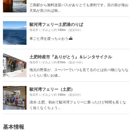
三島駅から無料送迎バスがありとても便利です。目の前が海お
天気が良ければ南...
駿河湾フェリー土肥港のりば
140m
海花亭 いずみより約
（徒歩3分）
車ごと湾を渡っちゃおう⛴
土肥特産市『ありがとう』＆レンタサイクル
810m
海花亭 いずみより約
（徒歩14分）
地元の野菜が、スーパーでいつも見てるのとは比べ物にならな
いくらい安いお値...
駿河湾フェリー（土肥）
140m
海花亭 いずみより約
（徒歩3分）
清水-土肥、初めて駿河湾フェリーに乗ったけど時間も長くな
く短くなくちょう...
基本情報