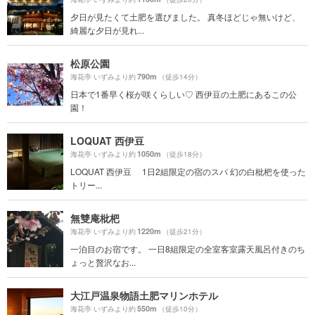
夕日が見たくて土肥を選びました。 真冬ほどじゃ無いけど、
綺麗な夕日が見れ...
松原公園
790m
海花亭 いずみより約
（徒歩14分）
日本で1番早く桜が咲くらしい♡ 西伊豆の土肥にあるこの公
園！
LOQUAT 西伊豆
1050m
海花亭 いずみより約
（徒歩18分）
LOQUAT 西伊豆 1日2組限定の宿のスパ 幻の白枇杷を使った
トリー...
無雙庵枇杷
1220m
海花亭 いずみより約
（徒歩21分）
一泊目のお宿です。 一日8組限定の全室客室露天風呂付きのち
ょっと贅沢なお...
大江戸温泉物語土肥マリンホテル
550m
海花亭 いずみより約
（徒歩10分）