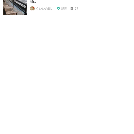
宿。
うひひの日。
静岡
27