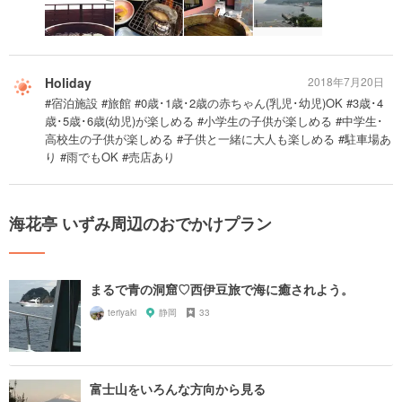
Holiday
2018年7月20日
#宿泊施設 #旅館 #0歳･1歳･2歳の赤ちゃん(乳児･幼児)OK #3歳･4
歳･5歳･6歳(幼児)が楽しめる #小学生の子供が楽しめる #中学生･
高校生の子供が楽しめる #子供と一緒に大人も楽しめる #駐車場あ
り #雨でもOK #売店あり
海花亭 いずみ周辺のおでかけプラン
まるで青の洞窟♡西伊豆旅で海に癒されよう。
teriyaki
静岡
33
富士山をいろんな方向から見る