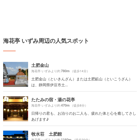
海花亭 いずみ周辺の人気スポット
土肥金山
780m
海花亭 いずみより約
（徒歩14分）
土肥金山（といきんざん）または土肥鉱山（といこうざん）
は、静岡県伊豆市土...
たたみの宿・湯の花亭
470m
海花亭 いずみより約
（徒歩8分）
日帰りの君も、お泊りのお二人も、疲れた体と心を癒してさし
あげます♪
牧水荘 土肥館
1160m
海花亭 いずみより約
（徒歩20分）