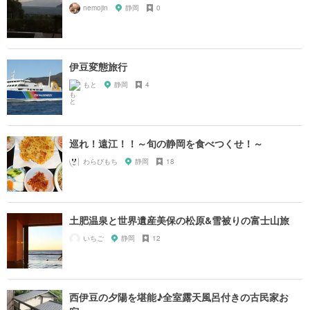
nemojin
静岡
0
伊豆変態旅行
もと
静岡
4
巡れ！遠江！！～旬の静岡を食べつくせ！～
わらびもち
静岡
18
土肥温泉と世界遺産美保の松原&雪被りの富士山旅
いちご
静岡
12
西伊豆の夕陽を堪能♪全室露天風呂付きの古民家お