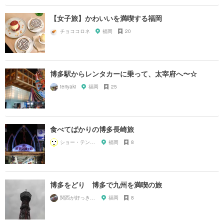
【女子旅】かわいいを満喫する福岡
チョココロネ
福岡
20
博多駅からレンタカーに乗って、太宰府へ〜☆
teriyaki
福岡
25
食べてばかりの博多長崎旅
ショー・テンガイ
福岡
8
博多をどり 博多で九州を満喫の旅
関西が好っきゃねん
福岡
8