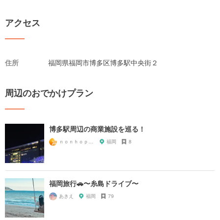
アクセス
住所
福岡県福岡市博多区博多駅中央街２
周辺のおでかけプラン
博多駅周辺の商業施設を巡る！
ｎｏｎｈｏｐｅｌｉｇｈｔ
福岡
8
福岡旅行🚗〜糸島ドライブ〜
あきえ
福岡
79