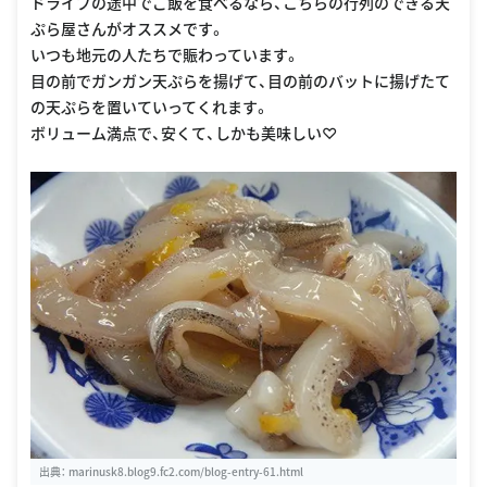
ドライブの途中でご飯を食べるなら、こちらの行列のできる天
ぷら屋さんがオススメです。
いつも地元の人たちで賑わっています。
目の前でガンガン天ぷらを揚げて、目の前のバットに揚げたて
の天ぷらを置いていってくれます。
ボリューム満点で、安くて、しかも美味しい♡
出典：
marinusk8.blog9.fc2.com/blog-entry-61.html