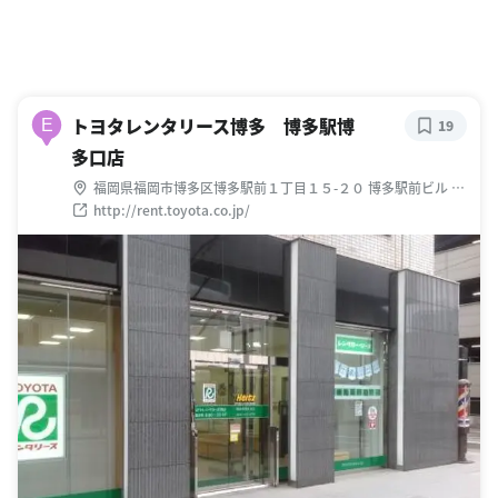
トヨタレンタリース博多 博多駅博
E
19
多口店
福岡県福岡市博多区博多駅前１丁目１５-２０ 博多駅前ビル 1F
NOF
http://rent.toyota.co.jp/