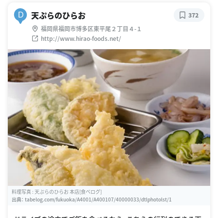
天ぷらのひらお
D
372
福岡県福岡市博多区東平尾２丁目４-１
http://www.hirao-foods.net/
料理写真 : 天ぷらのひらお 本店[食べログ]
出典：
tabelog.com/fukuoka/A4001/A400107/40000033/dtlphotolst/1