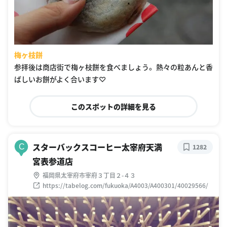
梅ヶ枝餅
参拝後は商店街で梅ヶ枝餅を食べましょう。 熱々の粒あんと香
ばしいお餅がよく合います♡
このスポットの詳細を見る
スターバックスコーヒー太宰府天満
C
1282
宮表参道店
福岡県太宰府市宰府３丁目２-４３
https://tabelog.com/fukuoka/A4003/A400301/40029566/