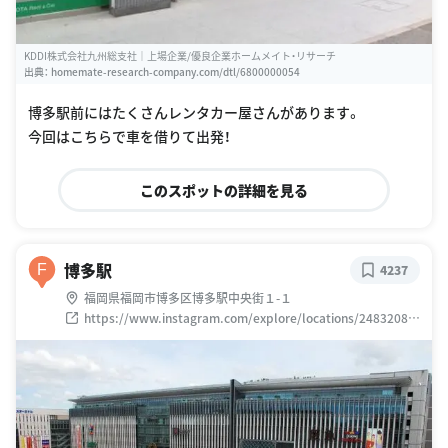
KDDI株式会社九州総支社｜上場企業/優良企業ホームメイト・リサーチ
出典：
homemate-research-company.com/dtl/6800000054
博多駅前にはたくさんレンタカー屋さんがあります。
今回はこちらで車を借りて出発！
このスポットの詳細を見る
博多駅
F
4237
福岡県福岡市博多区博多駅中央街１-１
https://www.instagram.com/explore/locations/24832086
6/