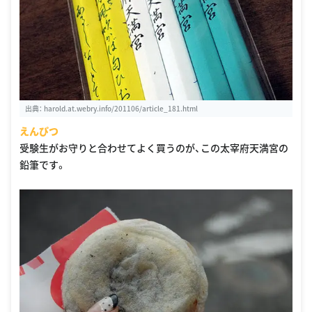
出典：
harold.at.webry.info/201106/article_181.html
えんぴつ
受験生がお守りと合わせてよく買うのが、この太宰府天満宮の
鉛筆です。