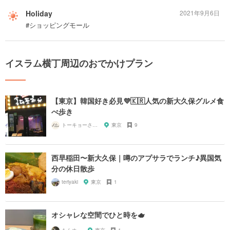
Holiday
2021年9月6日
#ショッピングモール
イスラム横丁周辺のおでかけプラン
【東京】韓国好き必見💜🇰🇷人気の新大久保グルメ食
べ歩き
トーキョーさんぽ
東京
9
西早稲田〜新大久保｜噂のアプサラでランチ♪異国気
分の休日散歩
teriyaki
東京
1
オシャレな空間でひと時を🫖
もんぬ。
東京
1