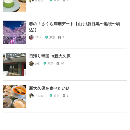
春の！さくら満喫デート【山手線(目黒〜池袋〜駒
込)】
mina.
東京
3
日帰り韓国 in新大久保
yuju
東京
10
新大久保を食べたい🥢
もんぬ。
東京
3