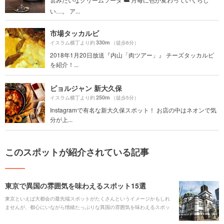
い…。 ア...
市場タッカルビ
330m
イスラム横丁より約
（徒歩6分）
2018年1月20日放送『内山「肉ツアー」』 チーズタッカルビ
を紹介！...
ビョルジャン 新大久保
250m
イスラム横丁より約
（徒歩5分）
Instagramで有名な新大久保スポット！ お店の中はネオンで気
分が上...
このスポットが紹介されている記事
東京で異国の雰囲気を味わえるスポット15選
東京といえば大都会の最先端スポットがたくさんというイメージかもしれ
ませんが、都心にいながら情緒たっぷりな異国の雰囲気を味わえるスポッ
トも数多くあります。 様々な宗教建築、西洋の文化を取り入れた歴史的な
建物や、外国人が多く暮らし街全体が異国の雰囲気を醸し出すエリア、さ