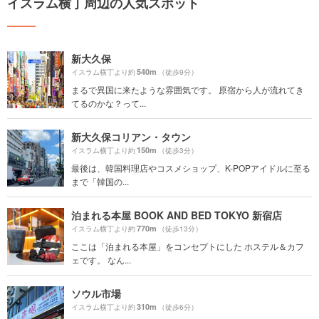
イスラム横丁周辺の人気スポット
新大久保
540m
イスラム横丁より約
（徒歩9分）
まるで異国に来たような雰囲気です。 原宿から人が流れてき
てるのかな？って...
新大久保コリアン・タウン
150m
イスラム横丁より約
（徒歩3分）
最後は、韓国料理店やコスメショップ、K-POPアイドルに至る
まで「韓国の...
泊まれる本屋 BOOK AND BED TOKYO 新宿店
770m
イスラム横丁より約
（徒歩13分）
ここは「泊まれる本屋」をコンセプトにした ホステル＆カフ
ェです。 なん...
ソウル市場
310m
イスラム横丁より約
（徒歩6分）