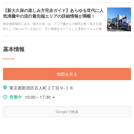
らには外国の雰囲気を取り入れたスポットなど、バラエティー豊かです。
【新大久保の楽しみ方完全ガイド】あらゆる世代に人
今回は東京で異国の雰囲気を味わえる15のスポットを厳選してご紹介しま
気沸騰中の流行最先端エリアの詳細情報が満載！
す。実際に訪れて、東京の新たな魅力を発見してください。
東京都新宿区にある「新大久保」は、アジア圏からの移民が多く集まる場
所として知られているほかに、主に韓国をルーツとした美容やグルメの激
戦区であることでも有名なエリアです。 韓国でブームを巻き起こしたもの
が新大久保から発信され、日本中に広まっていくことから、街は流行に敏
感な女性たちでいつも賑わっています。 また、コリアンタウンはもちろん
基本情報
のこと、イスラム圏の人たちに親しまれるエリアやおしゃれなスイーツが
堪能できるカフェまで、見どころがたくさんあって観光にはピッタリの場
所です。 新大久保を観光に訪れた際に外せない主な見どころを9つピック
アップし、たっぷりとご紹介していきます。
地図を見る
東京都新宿区百人町２丁目９-１６
営業中
10:00～17:30
Googleで検索