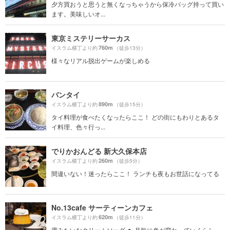
夕方買おうと思うと無くなっちゃうから保冷バッグ持って買い
ます。美味しいオ...
東京ミステリーサーカス
760m
イスラム横丁より約
（徒歩13分）
様々なリアル脱出ゲームが楽しめる
バンタイ
890m
イスラム横丁より約
（徒歩15分）
タイ料理が食べたくなったらここ！ どの街にもわりとあるタ
イ料理、色々行っ...
でりかおんどる 新大久保本店
260m
イスラム横丁より約
（徒歩5分）
間違いない！迷ったらここ！ ランチも夜もお世話になってる
No.13cafe サーティーンカフェ
620m
イスラム横丁より約
（徒歩11分）
雲みたいなクリームソーダ︎ ☁️ 月毎に色が変わっていくらし