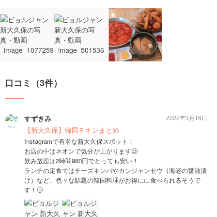
口コミ（3件）
すずきみ
2022年3月16日
【新大久保】韓国チキンまとめ
Instagramで有名な新大久保スポット！
お店の中はネオンで気分が上がります🥴
飲み放題は2時間980円でとっても安い！
ランチの定食ではチーズキンパやカンジャンセウ（海老の醤油漬
け）など、色々な話題の韓国料理がお得にに食べられるそうで
す！🌝