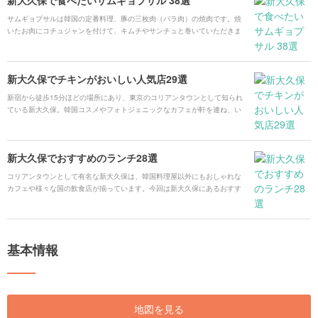
サムギョプサルは韓国の定番料理、豚の三枚肉（バラ肉）の焼肉です。焼
いたお肉にコチュジャンを付けて、キムチやサンチュと巻いていただきま
す。サムギョプサル自体は味付けされていないものが多いので、辛いのが
苦手な方でも安心して韓国料理を食べられます。 今回は新大久保でサムギ
ョプサルを楽しめる有名店から、穴場のお店までご紹介します！
新大久保でチキンがおいしい人気店29選
新宿から徒歩15分ほどの場所にあり、東京のコリアンタウンとして知られ
ている新大久保。韓国コスメやフォトジェニックなカフェが軒を連ね、い
つも活気に満ちあふれています。今回はそんな新大久保にある鶏肉料理を
ジャンルごとに紹介していきます。
新大久保でおすすめのランチ28選
コリアンタウンとして有名な新大久保は、韓国料理屋以外にもおしゃれな
カフェや様々な国の飲食店が揃っています。今回は新大久保にあるおすす
めのランチのお店をジャンル別にご紹介します！
基本情報
地図を見る