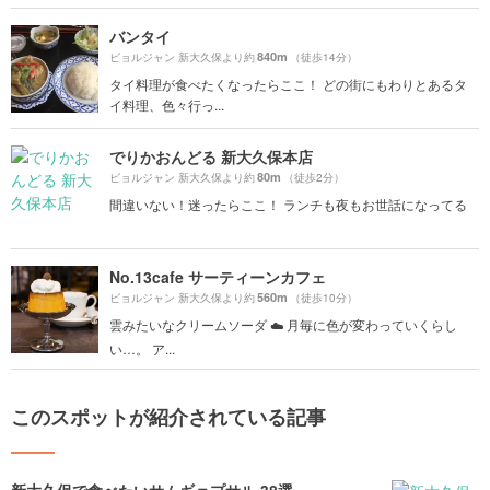
バンタイ
840m
ビョルジャン 新大久保より約
（徒歩14分）
タイ料理が食べたくなったらここ！ どの街にもわりとあるタ
イ料理、色々行っ...
でりかおんどる 新大久保本店
80m
ビョルジャン 新大久保より約
（徒歩2分）
間違いない！迷ったらここ！ ランチも夜もお世話になってる
No.13cafe サーティーンカフェ
560m
ビョルジャン 新大久保より約
（徒歩10分）
雲みたいなクリームソーダ︎ ☁️ 月毎に色が変わっていくらし
い…。 ア...
このスポットが紹介されている記事
新大久保で食べたいサムギョプサル 38選