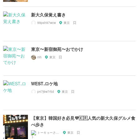
新大久保覚え書き
99psh97wcw
東京
東京〜新宿御苑〜おでかけ
mh
東京
WESTꓸロケ地
p47j9w7r5d
東京
【東京】韓国好き必見💜🇰🇷人気の新大久保グルメ食
べ歩き
トーキョーさんぽ
東京