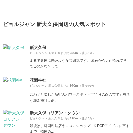
ビョルジャン 新大久保周辺の人気スポット
新大久保
360m
ビョルジャン 新大久保より約
（徒歩7分）
まるで異国に来たような雰囲気です。 原宿から人が流れてき
てるのかな？って...
花園神社
940m
ビョルジャン 新大久保より約
（徒歩16分）
言わずと知れた新宿のパワースポット⛩11月の酉の市でも有名
な花園神社は商...
新大久保コリアン・タウン
140m
ビョルジャン 新大久保より約
（徒歩3分）
最後は、韓国料理店やコスメショップ、K-POPアイドルに至る
まで「韓国の...