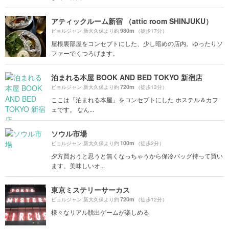
アティックルーム新宿 （attic room SHINJUKU）
980m
ビョルジャン 新大久保より約
（徒歩17分）
屋根裏部屋をコンセプトにした、少し暗めの店内。ゆったりソ
ファーでくつろげます。
泊まれる本屋 BOOK AND BED TOKYO 新宿店
720m
ビョルジャン 新大久保より約
（徒歩13分）
ここは「泊まれる本屋」をコンセプトにした ホステル＆カフ
ェです。 なん...
ソウル市場
100m
ビョルジャン 新大久保より約
（徒歩2分）
夕方買おうと思うと無くなっちゃうから保冷バッグ持って買い
ます。美味しいオ...
東京ミステリーサーカス
720m
ビョルジャン 新大久保より約
（徒歩12分）
様々なリアル脱出ゲームが楽しめる