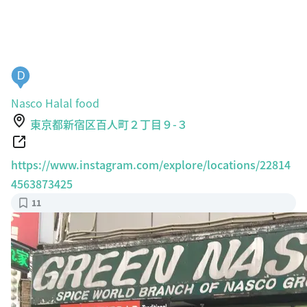
D
Nasco Halal food
東京都新宿区百人町２丁目９-３
https://www.instagram.com/explore/locations/22814
4563873425
11