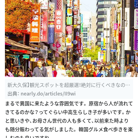
新大久保】観光スポットを超厳選！絶対に行くべきなのは
ここ ...
出典：
nearly.do/articles/II9wi
まるで異国に来たような雰囲気です。 原宿から人が流れて
きてるのかな？ってぐらい中高生らしき子が多いです。か
と思いきや、お母さん世代の人も多くて、以前来た時より
も随分賑わってる気がしました。 韓国グルメ食べ歩きを楽
しむのも良いですね。