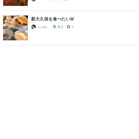
新大久保を食べたい🥢
もんぬ。
東京
3