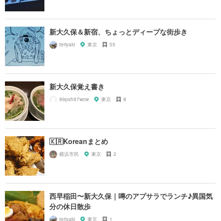
新大久保＆新宿、ちょっとディープな街歩き
teriyaki
東京
55
新大久保覚え書き
99psh97wcw
東京
8
🇰🇷Koreanまとめ
横浜市民
東京
2
西早稲田〜新大久保｜噂のアプサラでランチ♪異国気
分の休日散歩
teriyaki
東京
1