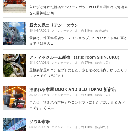
言わずと知れた新宿のパワースポット⛩11月の酉の市でも有名
な花園神社は商...
新大久保コリアン・タウン
110m
SKINGARDEN（スキンガーデン）より約
（徒歩2分）
最後は、韓国料理店やコスメショップ、K-POPアイドルに至る
まで「韓国の...
アティックルーム新宿 （attic room SHINJUKU）
970m
SKINGARDEN（スキンガーデン）より約
（徒歩17分）
屋根裏部屋をコンセプトにした、少し暗めの店内。ゆったりソ
ファーでくつろげます。
泊まれる本屋 BOOK AND BED TOKYO 新宿店
710m
SKINGARDEN（スキンガーデン）より約
（徒歩12分）
ここは「泊まれる本屋」をコンセプトにした ホステル＆カフ
ェです。 なん...
ソウル市場
110m
SKINGARDEN（スキンガーデン）より約
（徒歩2分）