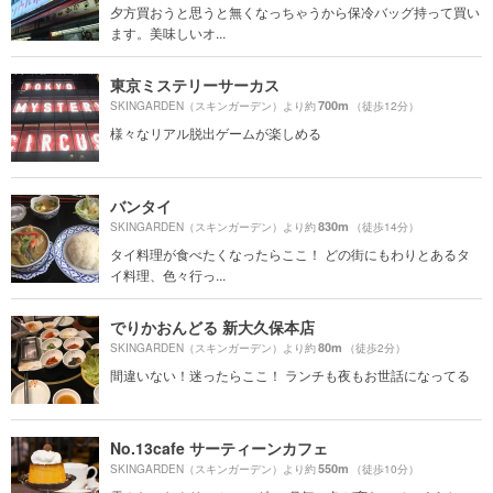
夕方買おうと思うと無くなっちゃうから保冷バッグ持って買い
ます。美味しいオ...
東京ミステリーサーカス
700m
SKINGARDEN（スキンガーデン）より約
（徒歩12分）
様々なリアル脱出ゲームが楽しめる
バンタイ
830m
SKINGARDEN（スキンガーデン）より約
（徒歩14分）
タイ料理が食べたくなったらここ！ どの街にもわりとあるタ
イ料理、色々行っ...
でりかおんどる 新大久保本店
80m
SKINGARDEN（スキンガーデン）より約
（徒歩2分）
間違いない！迷ったらここ！ ランチも夜もお世話になってる
No.13cafe サーティーンカフェ
550m
SKINGARDEN（スキンガーデン）より約
（徒歩10分）