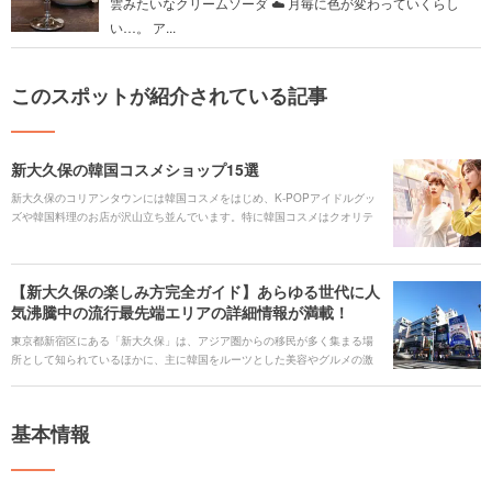
雲みたいなクリームソーダ︎ ☁️ 月毎に色が変わっていくらし
い…。 ア...
このスポットが紹介されている記事
新大久保の韓国コスメショップ15選
新大久保のコリアンタウンには韓国コスメをはじめ、K-POPアイドルグッ
ズや韓国料理のお店が沢山立ち並んでいます。特に韓国コスメはクオリテ
ィの高さと値段の安さから人気が高まっています。中々手に入らない、と
いうコスメも新大久保に足を運べば、簡単に手に入れることが出来るかも
しれません！ 今回は新大久保にある韓国コスメショップをご紹介します。
【新大久保の楽しみ方完全ガイド】あらゆる世代に人
気沸騰中の流行最先端エリアの詳細情報が満載！
東京都新宿区にある「新大久保」は、アジア圏からの移民が多く集まる場
所として知られているほかに、主に韓国をルーツとした美容やグルメの激
戦区であることでも有名なエリアです。 韓国でブームを巻き起こしたもの
が新大久保から発信され、日本中に広まっていくことから、街は流行に敏
感な女性たちでいつも賑わっています。 また、コリアンタウンはもちろん
基本情報
のこと、イスラム圏の人たちに親しまれるエリアやおしゃれなスイーツが
堪能できるカフェまで、見どころがたくさんあって観光にはピッタリの場
所です。 新大久保を観光に訪れた際に外せない主な見どころを9つピック
アップし、たっぷりとご紹介していきます。