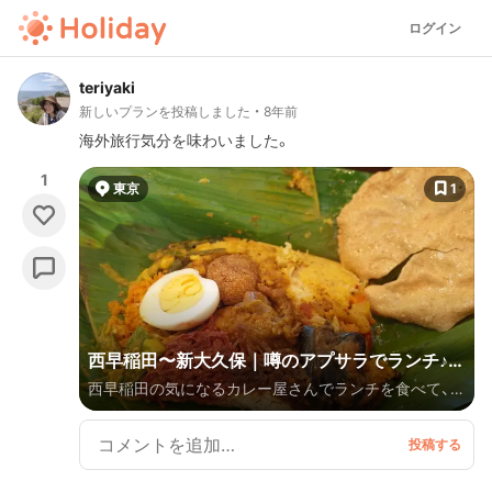
ログイン
teriyaki
新しいプランを投稿しました
8年前
海外旅行気分を味わいました。
1
東京
1
西早稲田〜新大久保｜噂のアプサラでランチ♪異
西早稲田の気になるカレー屋さんでランチを食べて、新
国気分の休日散歩
大久保へ。新大久保ではスパイスと韓国コスメを買い
ました。