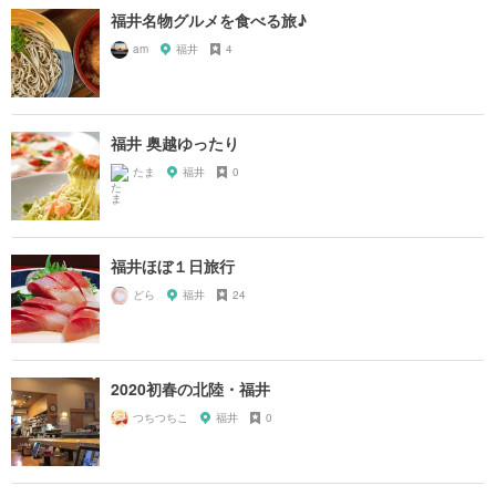
福井名物グルメを食べる旅♪
am
福井
4
福井 奥越ゆったり
たま
福井
0
福井ほぼ１日旅行
どら
福井
24
2020初春の北陸・福井
つちつちこ
福井
0