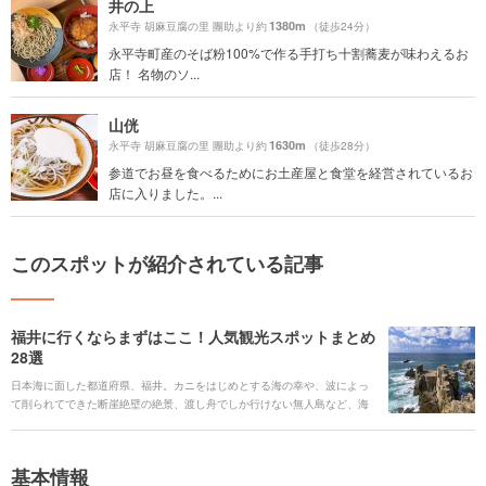
井の上
1380m
永平寺 胡麻豆腐の里 團助より約
（徒歩24分）
永平寺町産のそば粉100%で作る手打ち十割蕎麦が味わえるお
店！ 名物のソ...
山侊
1630m
永平寺 胡麻豆腐の里 團助より約
（徒歩28分）
参道でお昼を食べるためにお土産屋と食堂を経営されているお
店に入りました。...
このスポットが紹介されている記事
福井に行くならまずはここ！人気観光スポットまとめ
28選
日本海に面した都道府県、福井。カニをはじめとする海の幸や、波によっ
て削られてできた断崖絶壁の絶景、渡し舟でしか行けない無人島など、海
に近い地域ならではの観光スポットが多いのが特徴です。しかし、それだ
けではありません。恐竜の化石が数多く発掘されたり、古城や歴史ある寺
院、温泉地まで備えています。また、水羊羹や油揚げの年間消費量が日本
基本情報
一だったり。面白い県民性も備えているんです。今回は、福井県の定番ス