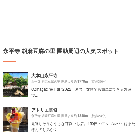
永平寺 胡麻豆腐の里 團助周辺の人気スポット
大本山永平寺
1770m
永平寺 胡麻豆腐の里 團助より約
（徒歩30分）
OZmagazineTRIP 2022年夏号「女性でも簡単にできる外遊
び...
アトリエ菓修
1340m
永平寺 胡麻豆腐の里 團助より約
（徒歩23分）
見逃しそうな小さな可愛いお店。450円のアップルパイはまだ
ほんのり温かく...