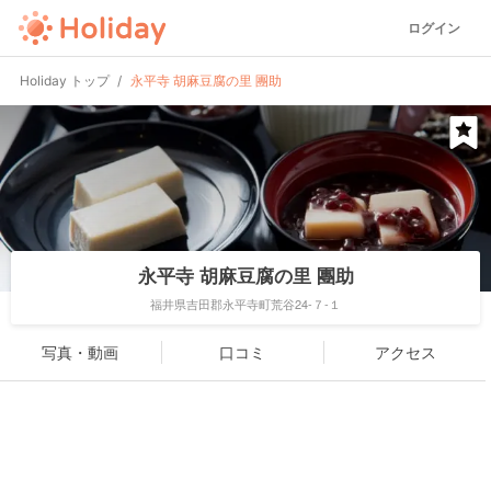
ログイン
Holiday トップ
永平寺 胡麻豆腐の里 團助
永平寺 胡麻豆腐の里 團助
福井県吉田郡永平寺町荒谷24-７-１
写真・動画
口コミ
アクセス