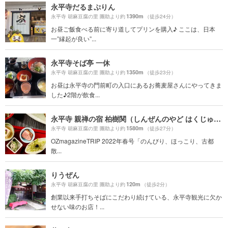
永平寺だるまぷりん
1390m
永平寺 胡麻豆腐の里 團助より約
（徒歩24分）
お昼ご飯食べる前に寄り道してプリンを購入♪ ここは、日本
一”縁起が良い”...
永平寺そば亭 一休
1350m
永平寺 胡麻豆腐の里 團助より約
（徒歩23分）
お昼は永平寺の門前町の入口にあるお蕎麦屋さんにやってきま
した♪2階が飲食...
永平寺 親禅の宿 柏樹関（しんぜんのやど はくじゅかん）
1580m
永平寺 胡麻豆腐の里 團助より約
（徒歩27分）
OZmagazineTRIP 2022年春号「のんびり、ほっこり、古都
散...
りうぜん
120m
永平寺 胡麻豆腐の里 團助より約
（徒歩2分）
創業以来手打ちそばにこだわり続けている、永平寺観光に欠か
せない味のお店！...