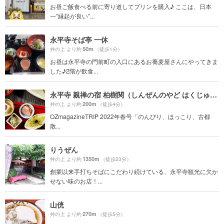
お昼ご飯食べる前に寄り道してプリンを購入♪ ここは、日本
一”縁起が良い”...
永平寺そば亭 一休
50m
井の上 より約
（徒歩1分）
お昼は永平寺の門前町の入口にあるお蕎麦屋さんにやってきま
した♪2階が飲食...
永平寺 親禅の宿 柏樹関（しんぜんのやど はくじゅかん）
200m
井の上 より約
（徒歩4分）
OZmagazineTRIP 2022年春号「のんびり、ほっこり、古都
散...
りうぜん
1350m
井の上 より約
（徒歩23分）
創業以来手打ちそばにこだわり続けている、永平寺観光に欠か
せない味のお店！...
山侊
270m
井の上 より約
（徒歩5分）