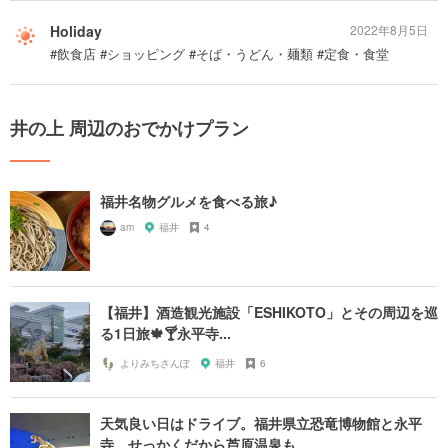
Holiday
2022年8月5日
#飲食店 #ショッピング #そば・うどん・麺類 #定食・食堂
井の上 周辺のおでかけプラン
福井名物グルメを食べる旅♪
am
福井
4
【福井】酒造観光施設「ESHIKOTO」とその周辺を巡
る1日旅🍁🍸永平寺...
よりみちさんぽ
福井
6
天気良い日はドライブ。福井県立恐竜博物館と永平
寺。せっかくだから芦原温泉も。