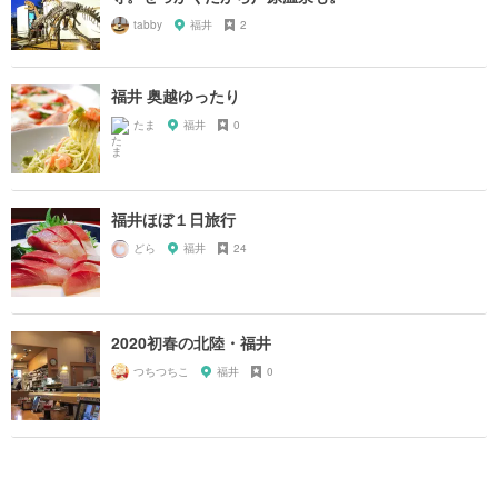
tabby
福井
2
福井 奥越ゆったり
たま
福井
0
福井ほぼ１日旅行
どら
福井
24
2020初春の北陸・福井
つちつちこ
福井
0