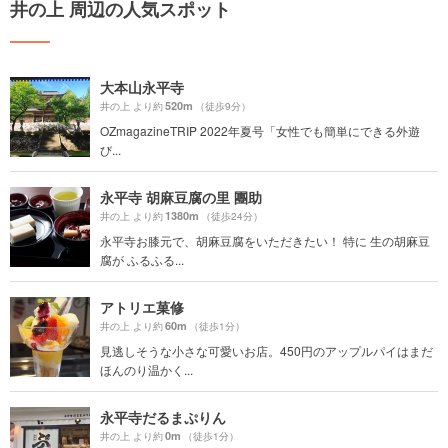
井の上 周辺の人気スポット
大本山永平寺
520m
井の上 より約
（徒歩9分）
OZmagazineTRIP 2022年夏号「女性でも簡単にできる外遊
び...
永平寺 胡麻豆腐の里 團助
1380m
井の上 より約
（徒歩24分）
永平寺お膝元で、胡麻豆腐をいただきたい！ 特に 生の胡麻豆
腐が ふるふる...
アトリエ菓修
60m
井の上 より約
（徒歩1分）
見逃しそうな小さな可愛いお店。450円のアップルパイはまだ
ほんのり温かく...
永平寺だるまぷりん
0m
井の上 より約
（徒歩1分）