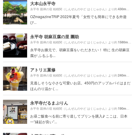
大本山永平寺
430m
永平寺 親禅の宿 柏樹関（しんぜんのやど はくじゅかん）より約
（徒
OZmagazineTRIP 2022年夏号「女性でも簡単にできる外遊
び...
永平寺 胡麻豆腐の里 團助
1580m
永平寺 親禅の宿 柏樹関（しんぜんのやど はくじゅかん）より約
（徒
永平寺お膝元で、胡麻豆腐をいただきたい！ 特に 生の胡麻豆
腐が ふるふる...
アトリエ菓修
240m
永平寺 親禅の宿 柏樹関（しんぜんのやど はくじゅかん）より約
（徒
見逃しそうな小さな可愛いお店。450円のアップルパイはまだ
ほんのり温かく...
永平寺だるまぷりん
190m
永平寺 親禅の宿 柏樹関（しんぜんのやど はくじゅかん）より約
（徒
お昼ご飯食べる前に寄り道してプリンを購入♪ ここは、日本
一”縁起が良い”...