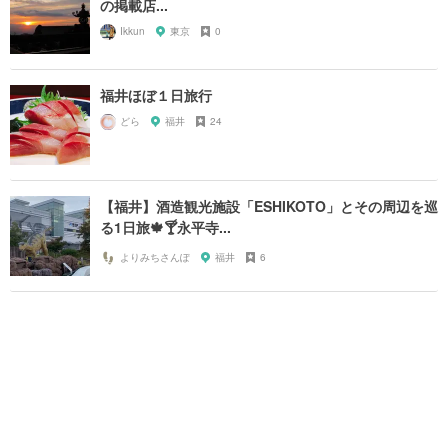
の掲載店...
Ikkun
東京
0
福井ほぼ１日旅行
どら
福井
24
【福井】酒造観光施設「ESHIKOTO」とその周辺を巡
る1日旅🍁🍸永平寺...
よりみちさんぽ
福井
6