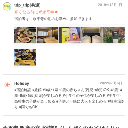
trip_trip(共通)
2019年12月1日
寒くなる前に🍂永平寺🍁
宿泊者は、永平寺の朝のお勤めに参加できます。
Holiday
2022年8月6日
#宿泊施設 #旅館 #0歳･1歳･2歳の赤ちゃん(乳児･幼児)OK #3歳･4
歳･5歳･6歳(幼児)が楽しめる #小学生の子供が楽しめる #中学生･
高校生の子供が楽しめる #子供と一緒に大人も楽しめる #駐車場あ
り #雨でもOK
永平寺 親禅の宿 柏樹関（しんぜんのやど はくじゅ