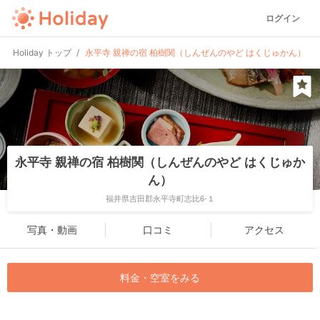
ログイン
Holiday トップ
永平寺 親禅の宿 柏樹関（しんぜんのやど はくじゅかん）
永平寺 親禅の宿 柏樹関（しんぜんのやど はくじゅか
ん）
福井県吉田郡永平寺町志比6-１
写真・動画
口コミ
アクセス
料金・空室をみる