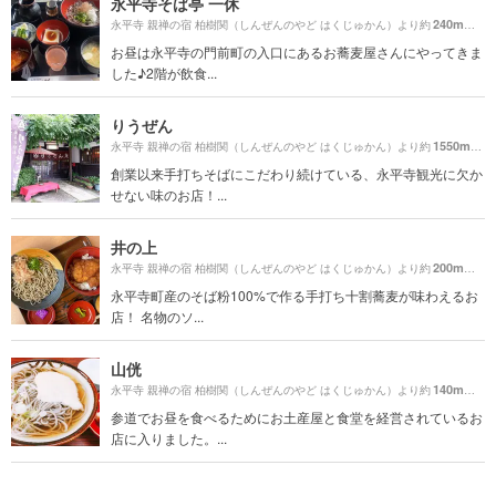
永平寺そば亭 一休
240m
永平寺 親禅の宿 柏樹関（しんぜんのやど はくじゅかん）より約
（徒
お昼は永平寺の門前町の入口にあるお蕎麦屋さんにやってきま
した♪2階が飲食...
りうぜん
1550m
永平寺 親禅の宿 柏樹関（しんぜんのやど はくじゅかん）より約
（徒
創業以来手打ちそばにこだわり続けている、永平寺観光に欠か
せない味のお店！...
井の上
200m
永平寺 親禅の宿 柏樹関（しんぜんのやど はくじゅかん）より約
（徒
永平寺町産のそば粉100%で作る手打ち十割蕎麦が味わえるお
店！ 名物のソ...
山侊
140m
永平寺 親禅の宿 柏樹関（しんぜんのやど はくじゅかん）より約
（徒
参道でお昼を食べるためにお土産屋と食堂を経営されているお
店に入りました。...