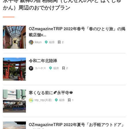
かん）周辺のおでかけプラン
OZmagazineTRIP 2022年春号「春のひとり旅」の掲
載店舗v...
Ikkun
福井
2
令和二年北陸禅
ヨハネス
福井
2
寒くなる前に🍂永平寺🍁
trip_trip(共通)
福井
1
OZmagazineTRIP 2022年夏号「お手軽アウトドア」