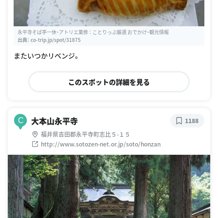
永平寺そば亭一休・アトリエ菓修 ： ことりっぷ厳選 おでかけ・観光情報
出典：
co-trip.jp/spot/31875
またいつかリベンジ。
このスポットの詳細を見る
大本山永平寺
C
1188
福井県吉田郡永平寺町志比５-１５
http://www.sotozen-net.or.jp/soto/honzan