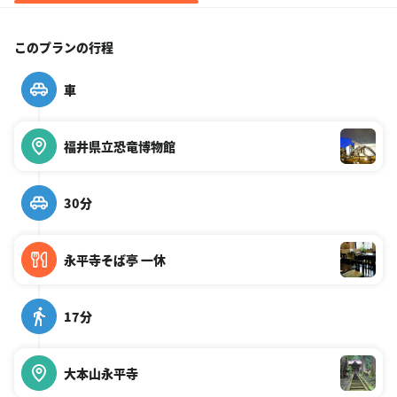
このプランの行程
車
福井県立恐竜博物館
30分
永平寺そば亭 一休
17分
大本山永平寺