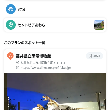
37分
セントピアあわら
このプランのスポット一覧
福井県立恐竜博物館
A
1922
福井県勝山市村岡町寺尾５１-１１
https://www.dinosaur.pref.fukui.jp/