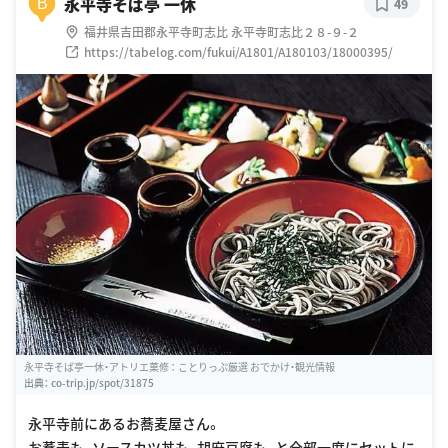
永平寺そば亭 一休
B
49
福井県吉田郡永平寺町志比 永平寺町志比２８-９-２
https://tabelog.com/fukui/A1801/A180103/18000395/
永平寺そば亭一休・アトリエ菓修 ： ことりっぷ厳選 おでかけ・観光情報
出典：
co-trip.jp/spot/31875
永平寺前にあるお蕎麦屋さん。
お蕎麦も、ソースカツ丼も、胡麻豆腐も、と全部一度にセットに