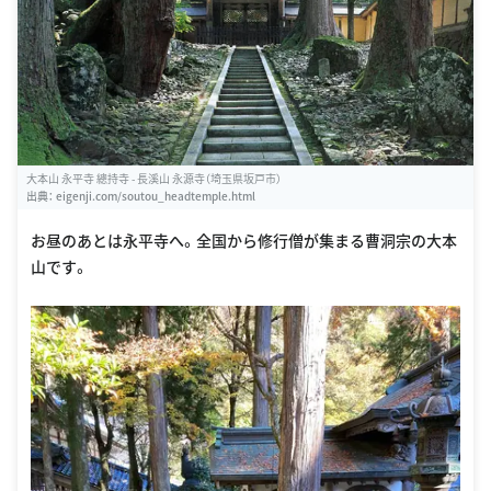
大本山 永平寺 總持寺 - 長溪山 永源寺（埼玉県坂戸市）
出典：
eigenji.com/soutou_headtemple.html
お昼のあとは永平寺へ。全国から修行僧が集まる曹洞宗の大本
山です。