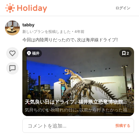
ログイン
tabby
新しいプランを投稿しました
4年前
今回は内陸周りだったので、次は海岸線ドライブ！
福井
2
天気良い日はドライブ。福井県立恐竜博物館と
気持ちのいい秋晴れの日に、以前から行きたかった福井
永平寺。せっかくだから芦原温泉も。
県立恐竜博物館へ行こう🦕！と思い立ってドライブ。名
古屋から2時間半くらい。永平寺拝観してせっかくだか
ら温泉♨️も入って、と欲張りな1日遊び倒しの日なので