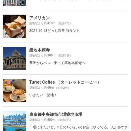
アメリカン
410m
築地駅より約
（徒歩7分）
2024.10.18どっち派💙 卵サンド
築地本願寺
160m
築地駅より約
（徒歩3分）
豊洲からバスに乗って築地本願寺へ。
Turret Coffee （ターレットコーヒー）
60m
築地駅より約
（徒歩2分）
いきたい！築地！
東京都中央卸売市場築地市場
500m
築地駅より約
（徒歩9分）
日曜に来たけど、3分の1くらいのお店はやってる。人が多すぎ