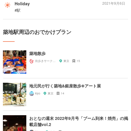
Holiday
2021年9月6日
#駅
築地駅周辺のおでかけプラン
築地散歩
街歩きサークルなごみ会
東京
15
地元民が行く築地&銀座散歩➕アート展
kiyo
東京
14
おとなの週末 2022年9月号「ブーム到来！焼売」の掲
載店舗vol.2