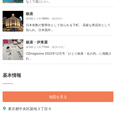
なくて逆にいい...
銀座
500m
築地駅より約
（徒歩9分）
日本有数の繁華街として知られる下町。 高級な商店街として
知られ、日本国外...
銀座・伊東屋
710m
築地駅より約
（徒歩12分）
OZmagazine 2022年12月号「ひとり銀座・丸の内」に掲載さ
れ...
基本情報
地図を見る
東京都中央区築地３丁目９