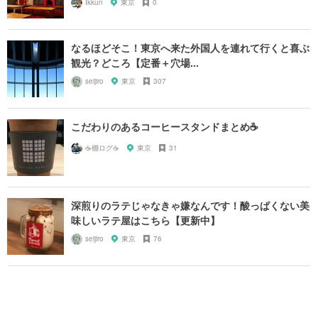
Ikkun
東京
0
なるほどそこ！東京へ来た外国人を連れて行くと喜ぶ
観光？どころ【定番＋穴場...
seijiro
東京
307
こだわりのあるコーヒースタンドまとめ☕️
☕️棚ログ☕️
東京
31
深煎りのラテじゃなきゃ嫌なんです！酸っぱくない美
味しいラテ屋はこちら【更新中】
seijiro
東京
76