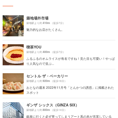
築地場外市場
410m
築地駅より約
（徒歩7分）
魅力的なお店がたくさん。
喫茶YOU
400m
築地駅より約
（徒歩7分）
ふるふるのオムライスが有名ですね！見た目も可愛い！やっぱ
り人気なので並ぶ...
セントル ザ・ベーカリー
920m
築地駅より約
（徒歩16分）
おとなの週末 2022年11月号「とんかつの誘惑」に掲載された
スポット
ギンザ シックス（GINZA SIX）
800m
築地駅より約
（徒歩14分）
銀座に行くと必ず寄ってしまうアート系の本が充実している