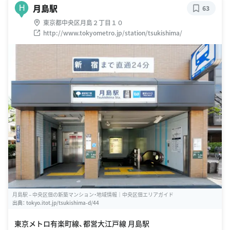
月島駅
H
63
東京都中央区月島２丁目１０
http://www.tokyometro.jp/station/tsukishima/
月島駅 – 中央区佃の新築マンション・地域情報｜中央区佃エリアガイド
出典：
tokyo.itot.jp/tsukishima-d/44
東京メトロ有楽町線、都営大江戸線 月島駅