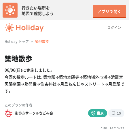
行きたい場所を
アプリで開く
地図で確認しよう
ログイン
Holiday トップ
築地散歩
築地散歩
06/06(日)に実施しました。
今回の散歩ルートは、築地駅→築地本願寺→築地場外市場→浜離宮
恩賜庭園→勝鬨橋→住吉神社→月島もんじゃストリート→月島駅で
す。
このプランの作者
街歩きサークルなごみ会
東京
15
公開: 16/12/22