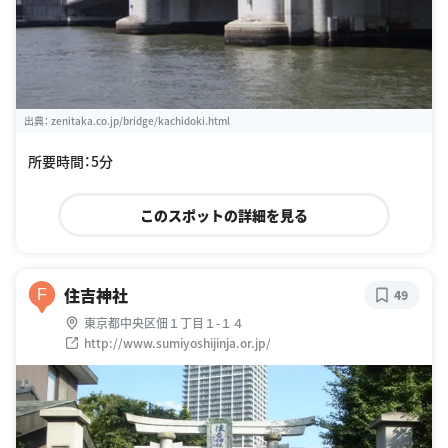
出典：
zenitaka.co.jp/bridge/kachidoki.html
所要時間：5分
このスポットの詳細を見る
住吉神社
F
49
東京都中央区佃１丁目１-１４
http://www.sumiyoshijinja.or.jp/