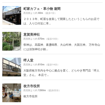
町家カフェ・革小物 遊間
40m
西見附より約
（徒歩1分）
２０１３年、町屋を改装して開業したというこちらのお店で
は、入り口付近に革...
意賀美神社
570m
西見附より約
（徒歩10分）
祭神は、高龗神、素盞嗚尊、大山咋神、大国主神。 万年寺山
には須加神社が鎮...
呼人堂
810m
西見附より約
（徒歩14分）
大阪府枚方市内を中心に拠点を置く、どらやき専門店「呼人
堂」さん。 本店で...
枚方市役所
1260m
西見附より約
（徒歩22分）
枚方市役所