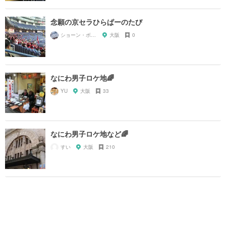
念願の京セラひらぱーのたび
ショーン・ボーリー
大阪
0
なにわ男子ロケ地🌈
YU
大阪
33
なにわ男子ロケ地など🌈
すい
大阪
210