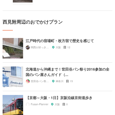
西見附周辺のおでかけプラン
江戸時代の宿場町・枚方宿で歴史を感じて
関西が好っきゃねん
大阪
12
北海道から沖縄まで！世田谷パン祭り2016参加の全
国のパン屋さんガイド（...
世田谷パン祭り実行委員会
神奈川
15
【京都～大阪・1日】京阪沿線京街道歩き
Fusan-Planner
大阪
0