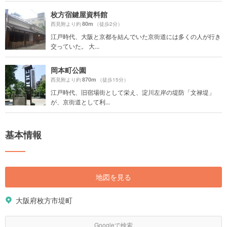
枚方宿鍵屋資料館
80m
西見附より約
（徒歩2分）
江戸時代、大阪と京都を結んでいた京街道には多くの人が行き
交っていた。 大...
岡本町公園
870m
西見附より約
（徒歩15分）
江戸時代、旧宿場街として栄え、淀川左岸の堤防「文禄堤」
が、京街道として利...
基本情報
地図を見る
大阪府枚方市堤町
Googleで検索