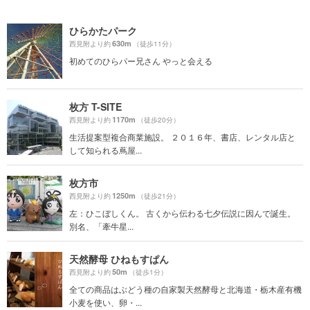
ひらかたパーク
630m
西見附より約
（徒歩11分）
初めてのひらパー兄さん やっと会える
枚方 T-SITE
1170m
西見附より約
（徒歩20分）
生活提案型複合商業施設。 ２０１６年、書店、レンタル店と
して知られる蔦屋...
枚方市
1250m
西見附より約
（徒歩21分）
左：ひこぼしくん。 古くから伝わる七夕伝説に因んで誕生。
別名、「牽牛星...
天然酵母 ひねもすぱん
50m
西見附より約
（徒歩1分）
全ての商品はぶどう種の自家製天然酵母と北海道・栃木産有機
小麦を使い、卵・...