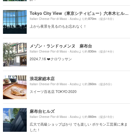
Tokyo City View（東京シティビュー）六本木ヒルズ展望台
870m
Italian Cheese Fior di Maso - Azabuより約
（徒歩15分）
上から夜景を見るのもお忘れなく！
メゾン・ランドゥメンヌ 麻布台
830m
Italian Cheese Fior di Maso - Azabuより約
（徒歩14分）
2024.7.16 ❤️クロワッサン
浪花家総本店
260m
Italian Cheese Fior di Maso - Azabuより約
（徒歩5分）
スイーツ百名店 TOKYO 2020
麻布台ヒルズ
860m
Italian Cheese Fior di Maso - Azabuより約
（徒歩15分）
広大で高級ショップばかり でも楽しい ポケモン工芸展に来ま
した！