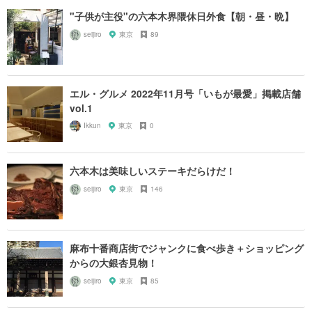
"子供が主役"の六本木界隈休日外食【朝・昼・晩】
seijiro
東京
89
エル・グルメ 2022年11月号「いもが最愛」掲載店舗
vol.1
Ikkun
東京
0
六本木は美味しいステーキだらけだ！
seijiro
東京
146
麻布十番商店街でジャンクに食べ歩き＋ショッピング
からの大銀杏見物！
seijiro
東京
85