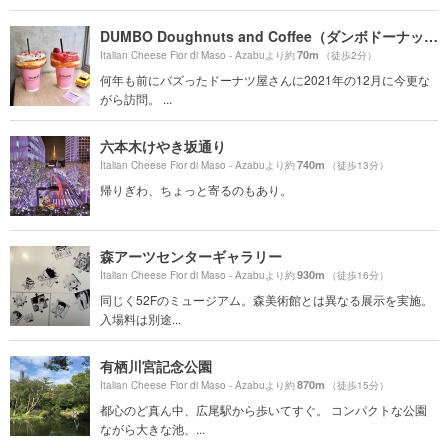
DUMBO Doughnuts and Coffee（ダンボドーナッツ＆コーヒー）
70m
Italian Cheese Fior di Maso - Azabuより約
（徒歩2分）
何年も前にバズったドーナツ屋さんに2021年の12月に今更な
がら訪問。 ...
六本木けやき坂通り
740m
Italian Cheese Fior di Maso - Azabuより約
（徒歩13分）
帰りぎわ、ちょっと寄るのもあり。
森アーツセンターギャラリー
930m
Italian Cheese Fior di Maso - Azabuより約
（徒歩16分）
同じく52Fのミュージアム。森美術館とは異なる展示を実施。
入場料は別途...
有栖川宮記念公園
870m
Italian Cheese Fior di Maso - Azabuより約
（徒歩15分）
都心のど真ん中、広尾駅から歩いてすぐ。 コンパクトな公園
ながら大きな池、...