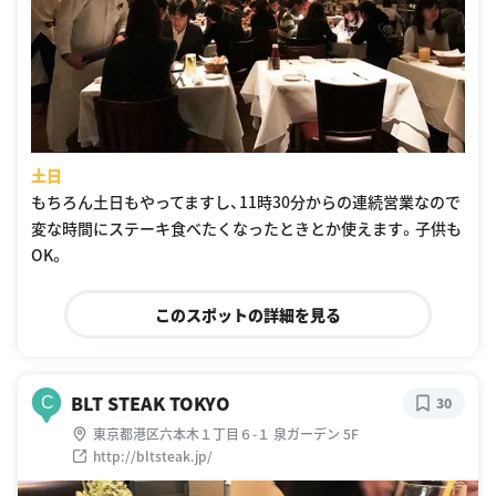
土日
もちろん土日もやってますし、11時30分からの連続営業なので
変な時間にステーキ食べたくなったときとか使えます。子供も
OK。
このスポットの詳細を見る
BLT STEAK TOKYO
C
30
東京都港区六本木１丁目６-１ 泉ガーデン 5F
http://bltsteak.jp/