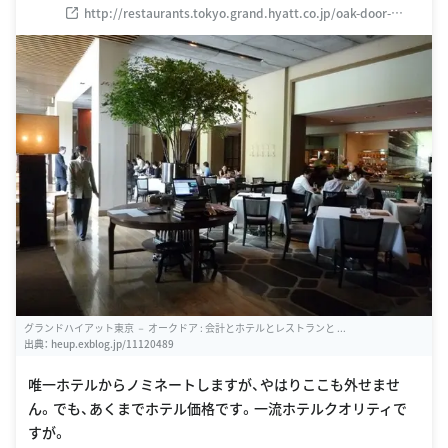
http://restaurants.tokyo.grand.hyatt.co.jp/oak-door-
restaurant/index.html
グランドハイアット東京 － オークドア : 会計とホテルとレストランと ...
出典：
heup.exblog.jp/11120489
唯一ホテルからノミネートしますが、やはりここも外せませ
ん。でも、あくまでホテル価格です。一流ホテルクオリティで
すが。