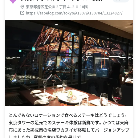
東京都港区芝公園３丁目４-３０ 10階
https://tabelog.com/tokyo/A1307/A130704/13124827/
とんでもないロケーションで食べるステーキはどうでしょう。
東京タワーの足元でのステーキ体験は新鮮です。かつては東麻
布にあった熟成肉の名店ワカヌイが移転してバージョンアップ
しましたね。窓側の席の予約を是非で。