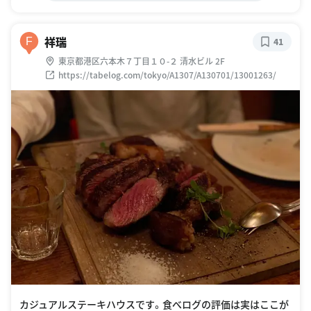
祥瑞
F
41
東京都港区六本木７丁目１０-２ 清水ビル 2F
https://tabelog.com/tokyo/A1307/A130701/13001263/
カジュアルステーキハウスです。食べログの評価は実はここが