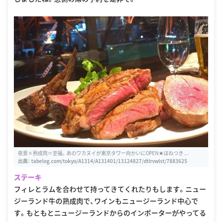
夜景×熟成肉＝至福。あのワカヌイが東京タワー向かいにOPEN★ほねつき ...
出典：
tabelog.com/tokyo/A1314/A131401/13124827/dtlrvwlst/7883625
ステーキ
フィレとラムを合わせて持ってきてくれたりもします。ニュー
ジーランド牛の熟成肉で、ワインもニュージーランド中心で
す。もともとニュージーランドからのインポーターがやってる