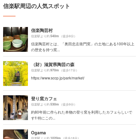
信楽駅周辺の人気スポット
信楽陶芸村
540m
信楽駅より約
（徒歩9分）
信楽陶芸村とは、「奥田忠左衛門窯」の土地にある100年以上
の歴史を持つ窯...
（財）滋賀県陶芸の森
970m
信楽駅より約
（徒歩17分）
https://www.sccp.jp/park/market/
登り窯カフェ
530m
信楽駅より約
（徒歩9分）
約80年前に作られた本物の登り窯を利用したカフェらしいで
す‼️ 特にこの...
Ogama
1020m
信楽駅より約
（徒歩18分）