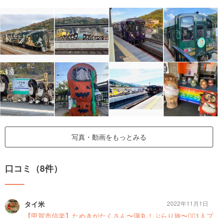
写真・動画をもっとみる
口コミ（8件）
タイ米
2022年11月1日
【甲賀市信楽】たぬきがたくさん〜弾丸！ぶらり旅〜🚶‍♀️1人プ