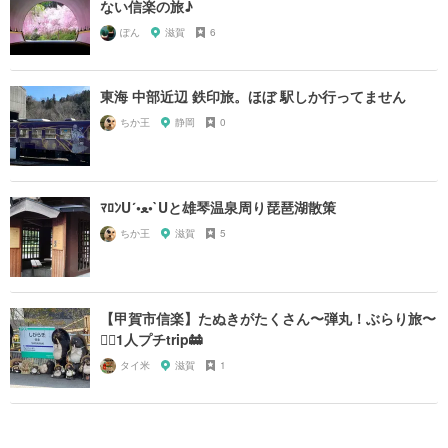
ない信楽の旅♪
ぽん
滋賀
6
東海 中部近辺 鉄印旅。ほぼ 駅しか行ってません
ちか王
静岡
0
ﾏﾛﾝU´•ﻌ•`Uと雄琴温泉周り琵琶湖散策
ちか王
滋賀
5
【甲賀市信楽】たぬきがたくさん〜弾丸！ぶらり旅〜
🚶‍♀️1人プチtrip🚋
タイ米
滋賀
1