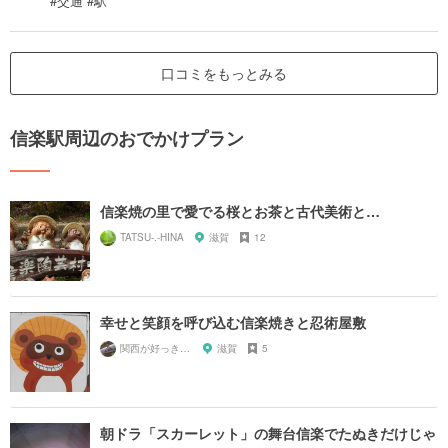
#交通 #駅
口コミをもっとみる
信楽駅周辺のおでかけプラン
信楽焼の里で愛でる桜とお茶と古代美術と…
TATSU-.-HINA
滋賀
12
幸せと笑顔を呼び込む信楽焼きと忍術屋敷
関西が好っきゃねん
滋賀
5
朝ドラ「スカーレット」の舞台信楽でたぬきだけじゃ