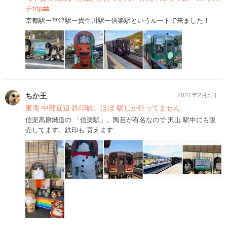
チtrip🚋
京都駅ー草津駅ー貴生川駅ー信楽駅というルートで来ました！
ちか王
2021年2月5日
東海 中部近辺 鉄印旅。ほぼ 駅しか行ってません
信楽高原鐵道の 「信楽駅」。陶芸が有名なので 沢山 駅中にも販
売してます。鉄印も 貰えます