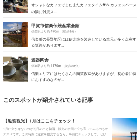
オシャレなカフェでまたまたカフェタイム💗☕️ カフェスペース
の隣に雑貨ス...
甲賀市信楽伝統産業会館
470m
信楽駅より約
（徒歩8分）
信楽町の長野地区には信楽焼を製造している窯元が多く点在す
る坂路があります...
遊器陶舎
1170m
信楽駅より約
（徒歩20分）
信楽エリアにはたくさんの陶芸教室がありますが、初心者に特
におすすめなのが...
このスポットが紹介されている記事
【滋賀観光】1月はここをチェック！
1月に欠かせないのが初日の出と初詣。観光の合間に立ち寄ってみるのもオ
ススメです。この時期に滋賀を観光するなら、事前にチェックして、ぜひ
プランの参考にしてみてください。