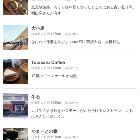
窯元散策路、ろくろ坂を登り切ったところにある古い登り窯。
明山窯さんが有す...
大小屋
1070m
信楽駅より約
（徒歩18分）
なにわの仕事を学びまshow #31 西畑大吾、大橋和也
Torasaru Coffee
1260m
信楽駅より約
（徒歩21分）
13種のチーズケーキが自慢
牛石
1420m
信楽駅より約
（徒歩24分）
近江牛のすき焼きやステーキがいただけるレストラン。 お店
はそんなに新しく...
かまーとの森
1070m
信楽駅より約
（徒歩18分）