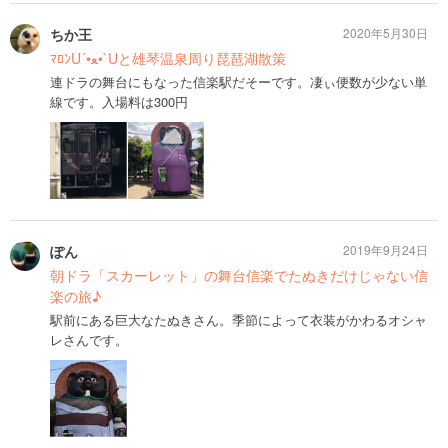
ちか王
2020年5月30日
ﾏﾛﾝU´•ﻌ•`Uと雄琴温泉周り琵琶湖散策
連ドラの舞台にもなった信楽駅だそーです。凄ぃ便数が少ない単
線です。入場料は300円
ぽん
2019年9月24日
朝ドラ「スカーレット」の舞台信楽でたぬきだけじゃない信
楽の旅♪
駅前にある巨大なたぬきさん。季節によって衣装がかわるオシャ
レさんです。