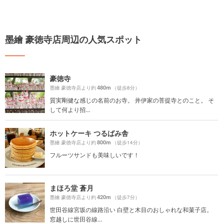
墨繪 豪徳寺店周辺の人気スポット
豪徳寺
480m
墨繪 豪徳寺店より約
（徒歩8分）
質実剛健な感じの名前のお寺。 井伊家の菩提寺とのこと。 そ
して何より招...
ホットケーキ つるばみ舎
800m
墨繪 豪徳寺店より約
（徒歩14分）
フルーツサンドも美味しいです！
まほろ堂 蒼月
420m
墨繪 豪徳寺店より約
（徒歩7分）
世田谷線宮坂の線路沿い 白壁と木目のおしゃれな和菓子店。
窓越しに世田谷線...