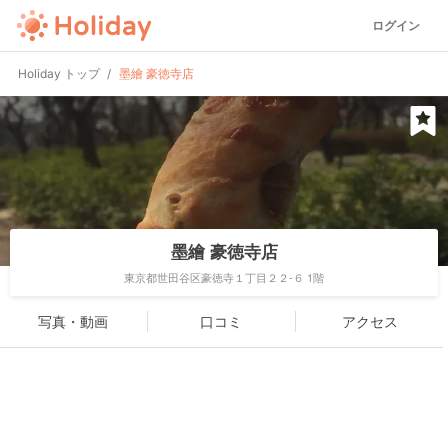
ログイン
Holiday トップ
墨繪 豪徳寺店
墨繪 豪徳寺店
東京都世田谷区豪徳寺１丁目２２-６ 1階
写真・動画
口コミ
アクセス