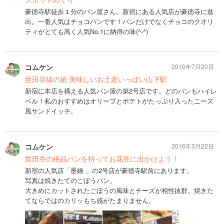
豪徳寺駅徒歩１分のパン屋さん。新宿にある人気店が豪徳寺に進
出。一番人気はチョコパンです！パンだけでなくチョコのクオリ
ティがとても高く人気No.1に納得の味(^-^)
コムケン
2016年7月20日
世田谷線の旅 美味しいお土産いっぱい山下駅
新宿に本店を構える人気パン屋の第2号店です。どのパンもハイレ
ベル！私のおすすめはオリーブとポテトがたっぷり入ったニース
風サンドイッチ。
コムケン
2016年3月22日
世田谷の絶品パンを持ってお花見に出かけよう！
新宿の人気店「墨繪 」の2号店が豪徳寺駅前にあります。
写真は焼きたてのごぼうパン。
大きめにカットされたごぼうの風味とチーズが相性抜群。焼きた
てならではのカリッもち感がたまりません。