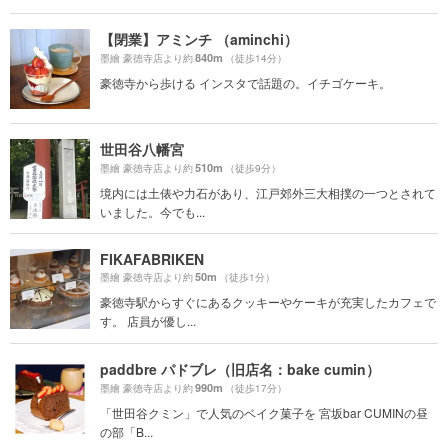
【閉業】アミンチ （aminchi）
840m
墨繪 豪徳寺店より約
（徒歩14分）
豪徳寺から歩ける インスタで話題の。イチゴケーキ。
世田谷八幡宮
510m
墨繪 豪徳寺店より約
（徒歩9分）
境内には土俵や力石があり、江戸郊外三大相撲の一つとされて
いました。今でも...
FIKAFABRIKEN
50m
墨繪 豪徳寺店より約
（徒歩1分）
豪徳寺駅からすぐにあるクッキーやケーキが充実したカフェで
す。 店員が優し...
paddbre パドブレ（旧店名：bake cumin）
990m
墨繪 豪徳寺店より約
（徒歩17分）
「世田谷クミン」で人気のベイク菓子を 宮坂bar CUMINの昼
の部「B...