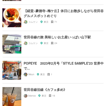
【経堂−豪徳寺−梅ケ丘】休日にお散歩しながら世田谷
グルメスポットめぐり
コムケン
東京
71
世田谷線の旅 美味しいお土産いっぱい山下駅
コムケン
東京
24
POPEYE 2023年2月号「STYLE SAMPLE'23 世界中
で...
Ikkun
東京
1
世田谷線沿線《カフェ多め》
bianca
東京
16