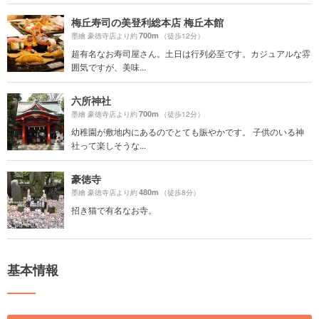
梅丘寿司の美登利総本店 梅丘本館
700m
墨繪 豪徳寺店より約
（徒歩12分）
超有名なお寿司屋さん。土日は行列必至です。カジュアルな雰
囲気ですが、美味...
六所神社
700m
墨繪 豪徳寺店より約
（徒歩12分）
幼稚園が敷地内にあるのでとても賑やかです。 子供のいる神
社って楽しそうな...
豪徳寺
480m
墨繪 豪徳寺店より約
（徒歩8分）
招き猫で有名なお寺。
基本情報