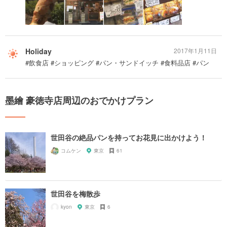
Holiday
2017年1月11日
#飲食店 #ショッピング #パン・サンドイッチ #食料品店 #パン
墨繪 豪徳寺店周辺のおでかけプラン
世田谷の絶品パンを持ってお花見に出かけよう！
コムケン
東京
61
世田谷を梅散歩
kyon
東京
6