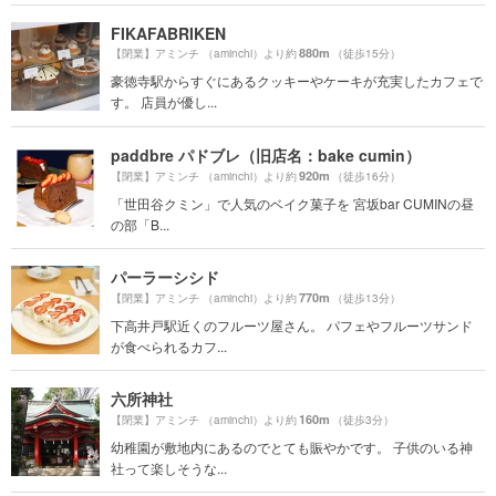
FIKAFABRIKEN
880m
【閉業】アミンチ （aminchi）より約
（徒歩15分）
豪徳寺駅からすぐにあるクッキーやケーキが充実したカフェで
す。 店員が優し...
paddbre パドブレ（旧店名：bake cumin）
920m
【閉業】アミンチ （aminchi）より約
（徒歩16分）
「世田谷クミン」で人気のベイク菓子を 宮坂bar CUMINの昼
の部「B...
パーラーシシド
770m
【閉業】アミンチ （aminchi）より約
（徒歩13分）
下高井戸駅近くのフルーツ屋さん。 パフェやフルーツサンド
が食べられるカフ...
六所神社
160m
【閉業】アミンチ （aminchi）より約
（徒歩3分）
幼稚園が敷地内にあるのでとても賑やかです。 子供のいる神
社って楽しそうな...