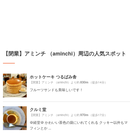
【閉業】アミンチ （aminchi）周辺の人気スポット
ホットケーキ つるばみ舎
830m
【閉業】アミンチ （aminchi）より約
（徒歩14分）
フルーツサンドも美味しいです！
クルミ堂
970m
【閉業】アミンチ （aminchi）より約
（徒歩17分）
🍪経堂🍪 かわいい茶色の袋にいれてくれる クッキー以外もマ
フィンとか ...