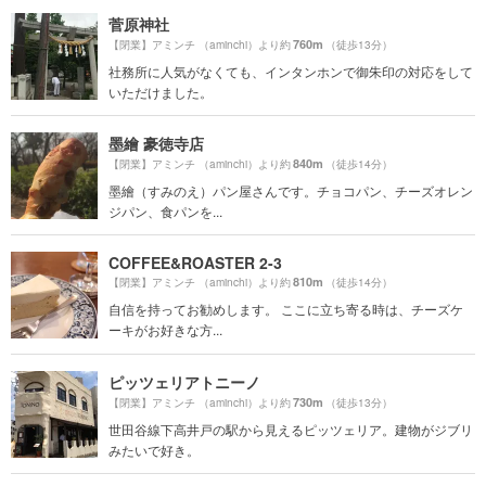
菅原神社
760m
【閉業】アミンチ （aminchi）より約
（徒歩13分）
社務所に人気がなくても、インタンホンで御朱印の対応をして
いただけました。
墨繪 豪徳寺店
840m
【閉業】アミンチ （aminchi）より約
（徒歩14分）
墨繪（すみのえ）パン屋さんです。チョコパン、チーズオレン
ジパン、食パンを...
COFFEE&ROASTER 2-3
810m
【閉業】アミンチ （aminchi）より約
（徒歩14分）
自信を持ってお勧めします。 ここに立ち寄る時は、チーズケ
ーキがお好きな方...
ピッツェリアトニーノ
730m
【閉業】アミンチ （aminchi）より約
（徒歩13分）
世田谷線下高井戸の駅から見えるピッツェリア。建物がジブリ
みたいで好き。