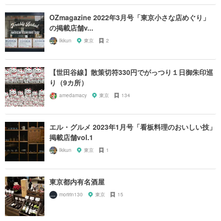
OZmagazine 2022年3月号「東京小さな店めぐり」
の掲載店舗v...
Ikkun
東京
2
【世田谷線】散策切符330円でがっつり１日御朱印巡
り（9カ所）
amedamacy
東京
134
エル・グルメ 2023年1月号「看板料理のおいしい技」
掲載店舗vol.1
Ikkun
東京
1
東京都内有名酒屋
moririn130
東京
15