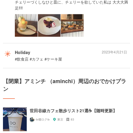
チェリーづくしなひと皿に、チェリーを欲していた私は 大大大満
足‼︎‼︎
Holiday
2023年4月21日
#飲食店 #カフェ #ケーキ屋
【閉業】アミンチ （aminchi）周辺のおでかけプラ
ン
世田谷線カフェ散歩リスト21選☕️【随時更新】
☕️棚ログ☕️
東京
83