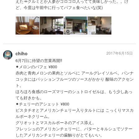
えた🥕クルミとか人参がゴロゴロ入ってて美味しかった。。け
ど、今度は午前中に行ってパフェ食べたいな(笑)
chiho
2017年6月15日
6月7日に待望の営業再開‼︎
⚫︎メロンのパフェ ¥800
赤肉と青肉メロンの果肉とソルベに アールグレイソルベ。パンナ
コッタにはパッションフルーツのソースがかかり 酸味のアクセン
ト。
ほろほろ食感のローズマリーのシュトロイゼルは、もう少しあっ
ても好きかも。
⚫︎チェリーのアシェット ¥800
ピスタチオとアメリカンチェリー入りタルトには こっくりマスカ
ルポーネクリーム。
グリオットとマスカルポーネのアイス添え。
フレッシュのアメリカンチェリーに、バターとキルシュでソテー
したアメリカンチェリーの歯触りがとてもいい。