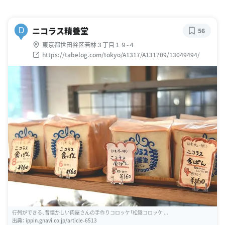
ニコラス精養堂
D
56
東京都世田谷区若林３丁目１９-４
https://tabelog.com/tokyo/A1317/A131709/13049494/
行列ができる、昔懐かしい肉屋さんの手作りコロッケ「松陰コロッケ ...
出典：
ippin.gnavi.co.jp/article-6513