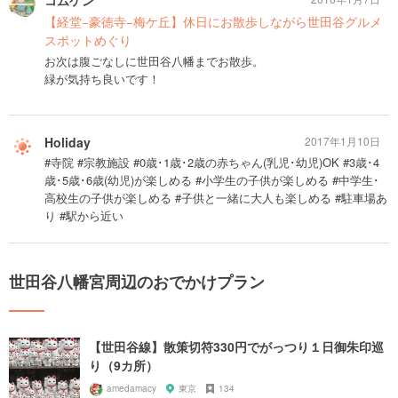
コムケン
【経堂−豪徳寺−梅ケ丘】休日にお散歩しながら世田谷グルメ
スポットめぐり
お次は腹ごなしに世田谷八幡までお散歩。
緑が気持ち良いです！
Holiday
2017年1月10日
#寺院 #宗教施設 #0歳･1歳･2歳の赤ちゃん(乳児･幼児)OK #3歳･4
歳･5歳･6歳(幼児)が楽しめる #小学生の子供が楽しめる #中学生･
高校生の子供が楽しめる #子供と一緒に大人も楽しめる #駐車場あ
り #駅から近い
世田谷八幡宮周辺のおでかけプラン
【世田谷線】散策切符330円でがっつり１日御朱印巡
り（9カ所）
amedamacy
東京
134