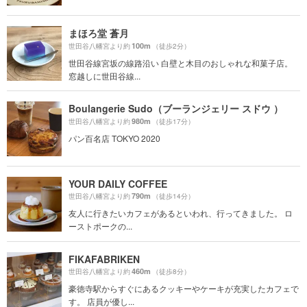
まほろ堂 蒼月
100m
世田谷八幡宮より約
（徒歩2分）
世田谷線宮坂の線路沿い 白壁と木目のおしゃれな和菓子店。
窓越しに世田谷線...
Boulangerie Sudo（ブーランジェリー スドウ ）
980m
世田谷八幡宮より約
（徒歩17分）
パン百名店 TOKYO 2020
YOUR DAILY COFFEE
790m
世田谷八幡宮より約
（徒歩14分）
友人に行きたいカフェがあるといわれ、行ってきました。 ロ
ーストポークの...
FIKAFABRIKEN
460m
世田谷八幡宮より約
（徒歩8分）
豪徳寺駅からすぐにあるクッキーやケーキが充実したカフェで
す。 店員が優し...