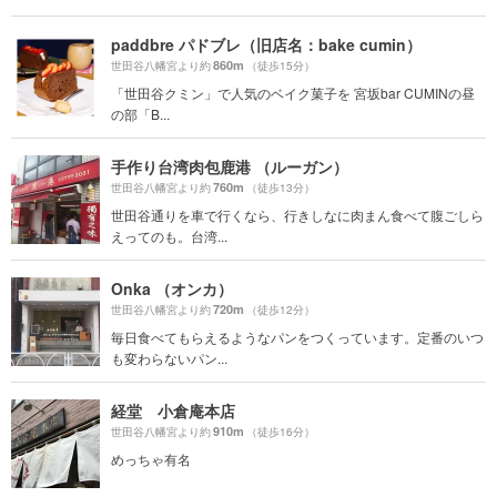
paddbre パドブレ（旧店名：bake cumin）
860m
世田谷八幡宮より約
（徒歩15分）
「世田谷クミン」で人気のベイク菓子を 宮坂bar CUMINの昼
の部「B...
手作り台湾肉包鹿港 （ルーガン）
760m
世田谷八幡宮より約
（徒歩13分）
世田谷通りを車で行くなら、行きしなに肉まん食べて腹ごしら
えってのも。台湾...
Onka （オンカ）
720m
世田谷八幡宮より約
（徒歩12分）
毎日食べてもらえるようなパンをつくっています。定番のいつ
も変わらないパン...
経堂 小倉庵本店
910m
世田谷八幡宮より約
（徒歩16分）
めっちゃ有名