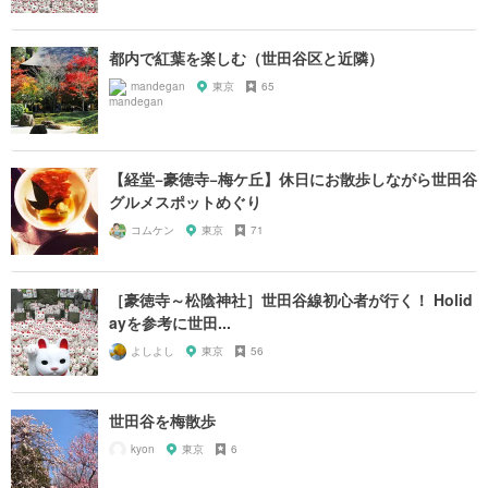
都内で紅葉を楽しむ（世田谷区と近隣）
mandegan
東京
65
【経堂−豪徳寺−梅ケ丘】休日にお散歩しながら世田谷
グルメスポットめぐり
コムケン
東京
71
［豪徳寺～松陰神社］世田谷線初心者が行く！ Holid
ayを参考に世田...
よしよし
東京
56
世田谷を梅散歩
kyon
東京
6