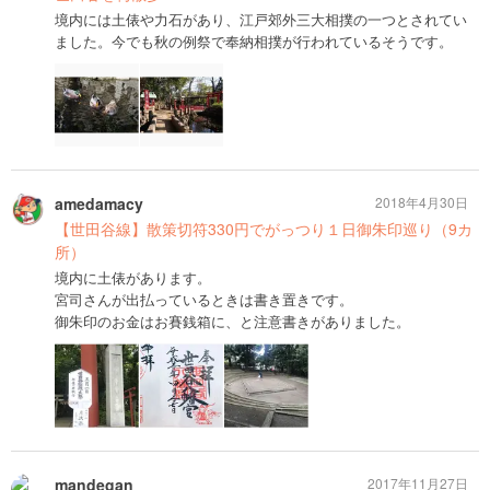
境内には土俵や力石があり、江戸郊外三大相撲の一つとされてい
ました。今でも秋の例祭で奉納相撲が行われているそうです。
amedamacy
2018年4月30日
【世田谷線】散策切符330円でがっつり１日御朱印巡り（9カ
所）
境内に土俵があります。
宮司さんが出払っているときは書き置きです。
御朱印のお金はお賽銭箱に、と注意書きがありました。
mandegan
2017年11月27日