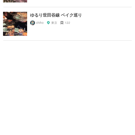
ゆるり世田谷線 ベイク巡り
chiho
東京
122