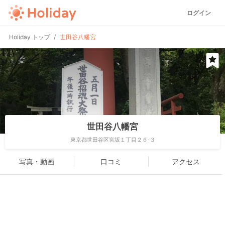
ログイン
Holiday トップ
世田谷八幡宮
世田谷八幡宮
東京都世田谷区宮坂１丁目２６-３
写真・動画
口コミ
アクセス